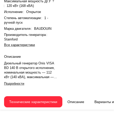
Максимальная мощность ДГУ
?
:
120 кВт (168 кВА)
Исполнение
:
Открытое
Степень автоматизации
:
1 -
ручной пуск
Марка двигателя
:
BAUDOUIN
Производитель генератора
:
Stamford
Все характеристики
Описание
Дизельный генератор Onis VISA
BD 140 B открытого исполнения,
номинальная мощность — 112
кВт (140 кВА), максимальная —
120 кВт (168 кВА). Двигатель
Подробности
BAUDOUIN 6M11G150/5, рядный,
6-цилиндровый, с турбонаддувом
и электронным регулятором
оборотов. Система охлаждения
Технические характеристики
Описание
Варианты 
— жидкостная. Частота
вращения — 1500 об/мин.
Генератор Stamford, синхронный,