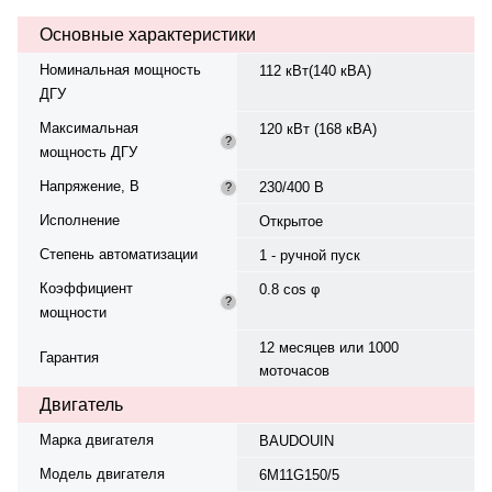
трёхфазный, 230/400 В, 50 Гц.
Основные характеристики
Объём топливного бака — 360 л.
Расход топлива при 75%
Номинальная мощность
112 кВт(140 кВА)
нагрузке — 23,1 л/ч. Время
ДГУ
автономной работы при 75%
мощности — 15,6 ч. Степень
Максимальная
120 кВт (168 кВА)
защиты IP23. Вес — 1635 кг,
?
мощность ДГУ
габариты: 2390×1090×1700 мм.
Производство: Италия, гарантия
Напряжение, В
230/400 В
?
— 12 месяцев или 1000
моточасов.
Исполнение
Открытое
Степень автоматизации
1 - ручной пуск
Коэффициент
0.8 cos φ
?
мощности
12 месяцев или 1000
Гарантия
моточасов
Двигатель
Марка двигателя
BAUDOUIN
Модель двигателя
6M11G150/5