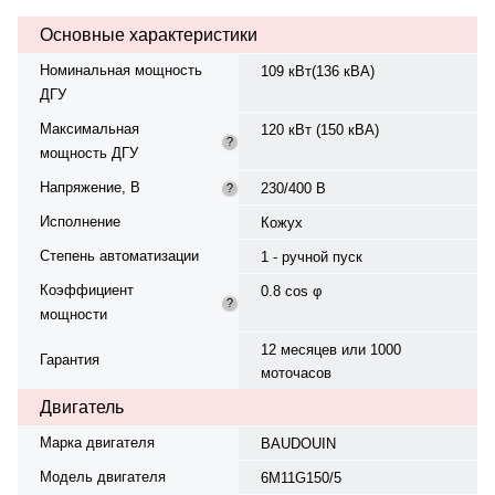
жидкостная, объём — 21 л,
Основные характеристики
смазки — 19 л. Частота
вращения — 1500 об/мин.
Номинальная мощность
109 кВт(136 кВА)
Генератор синхронный,
ДГУ
трёхфазный, 230/400 В, 50 Гц.
Производитель генератора —
Максимальная
120 кВт (150 кВА)
EMSA, модель EGK225-120N,
?
мощность ДГУ
класс изоляции H. Расход
топлива: 30,2 л/ч при 100%
Напряжение, В
230/400 В
?
нагрузке, 23 л/ч при 75%.
Ёмкость топливного бака — 275
Исполнение
Кожух
л. Панель управления — Deep
Степень автоматизации
Sea DSE6120MKIII, степень
1 - ручной пуск
защиты IP23. Степень сжатия —
Коэффициент
0.8 cos φ
18:1. Уровень шума — 70 дБ.
?
мощности
Комплектуется электрическим
подогревателем ОЖ. Вес — 1806
12 месяцев или 1000
кг, габариты: 3220×1100×1845 мм.
Гарантия
моточасов
Производство: Турция, гарантия
— 12 месяцев или 1000
Двигатель
моточасов.
Марка двигателя
BAUDOUIN
Модель двигателя
6M11G150/5