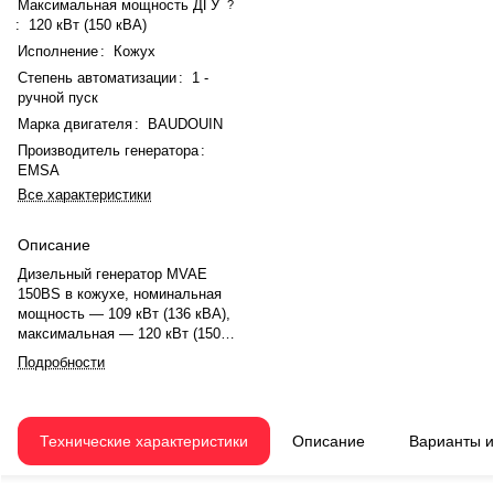
Максимальная мощность ДГУ
?
:
120 кВт (150 кВА)
Исполнение
:
Кожух
Степень автоматизации
:
1 -
ручной пуск
Марка двигателя
:
BAUDOUIN
Производитель генератора
:
EMSA
Все характеристики
Описание
Дизельный генератор MVAE
150BS в кожухе, номинальная
мощность — 109 кВт (136 кВА),
максимальная — 120 кВт (150
кВА). Двигатель BAUDOUIN
Подробности
6M11G150/5, 6-цилиндровый,
рядный, с турбонаддувом и
электронным регулятором
оборотов. Номинальная
Технические характеристики
Описание
Варианты 
мощность двигателя — 128 кВт.
Объём двигателя — 6,75 л.
Система охлаждения —