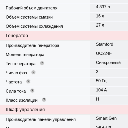
4.837 л
Рабочий объем двигателя
16 л
Объем системы смазки
27 л
Объем системы охлаждения
Генератор
Stamford
Производитель генератора
UC224F
Модель генератора
Синхронный
Тип генератора
?
3
Число фаз
?
50 Гц
Частота
?
104 А
Сила тока
?
H
Класс изоляции
?
Шкаф управления
Smart Gen
Производитель панели управления
SK-6120