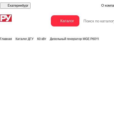
Екатеринбург
О компа
Дизельный генератор MGE P60YI
Каталог
Главная
Каталог ДГУ
60 кВт
Дизельный генератор MGE P60YI