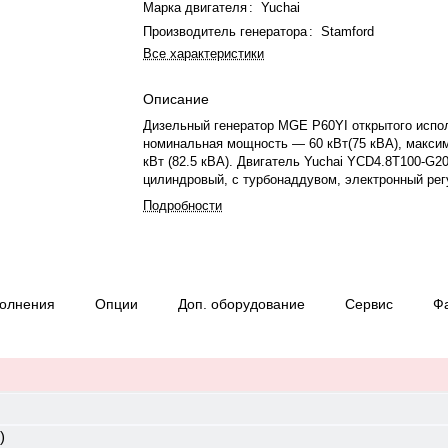
Марка двигателя
:
Yuchai
Производитель генератора
:
Stamford
Все характеристики
Описание
Дизельный генератор MGE P60YI открытого испо
номинальная мощность — 60 кВт(75 кВА), макси
кВт (82.5 кВА). Двигатель Yuchai YCD4.8T100-G20,
цилиндровый, с турбонаддувом, электронный ре
оборотов. Номинальная мощность двигателя — 6
Подробности
двигателя — 4.837 л. Система охлаждения — жи
объём — 27 л, смазки — 16 л. Частота вращения
мин. Генератор синхронный, 3-фазный, 230/400 В,
изоляции H. Расход топлива: 17.8 л/ч при 100% н
л/ч при 75%. Оснащён датчиком уровня топлива.
полнения
Опции
Доп. оборудование
Сервис
Ф
управления — Smart Gen SK-6120, степень защит
Степень сжатия — 17.5:1. Вес — 980 кг, габариты
1950×820×1330 мм. Производство: Китай, гарант
месяцев или 1000 моточасов.
)