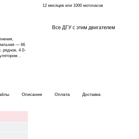
12 месяцев или 1000 моточасов
Все ДГУ с этим двигателем
лнения,
мальная — 66
 рядное, 4.0-
гулятором
7 кВт. Объём
дкостная,
 — 1500 об/
 50 Гц, класс
агрузке, 13.4
 Панель
айлы
Описание
Оплата
Доставка
ы IP23.
:
ия — 12