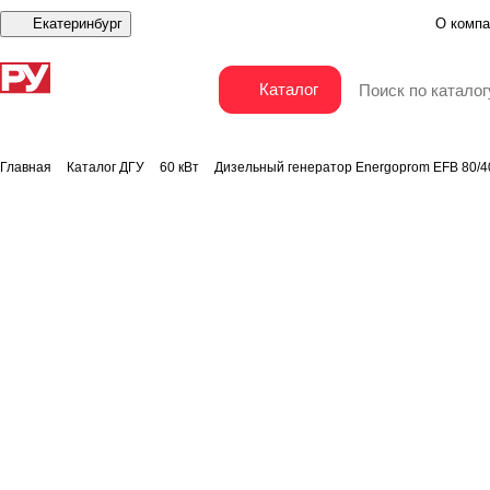
Екатеринбург
О компа
Дизельный генератор Energoprom EFB 80/400
Каталог
Главная
Каталог ДГУ
60 кВт
Дизельный генератор Energoprom EFB 80/4