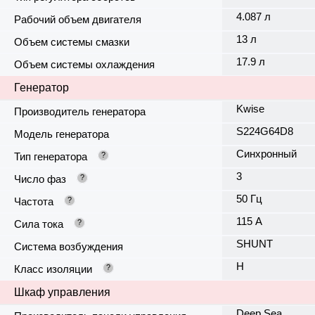
4.087 л
Рабочий объем двигателя
13 л
Объем системы смазки
17.9 л
Объем системы охлаждения
Генератор
Kwise
Производитель генератора
S224G64D8
Модель генератора
Синхронный
Тип генератора
?
3
Число фаз
?
50 Гц
Частота
?
115 А
Сила тока
?
SHUNT
Система возбуждения
H
Класс изоляции
?
Шкаф управления
Deep Sea