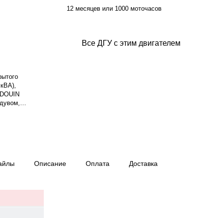
12 месяцев или 1000 моточасов
Все ДГУ с этим двигателем
рытого
кВА),
UDOUIN
ддувом,
я мощность
. Система
ки — 13 л.
хронный, 3-
ход топлива:
снащён
айлы
Описание
Оплата
Доставка
 Deep Sea DSE
тройство
 1920×850×1450
ев или 1000