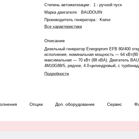
Степень автоматизации
:
1 - ручной пуск
Марка двигателя
:
BAUDOUIN
Производитель генератора
:
Kwise
Все характеристики
Описание
Дизельный генератор Energoprom EFB 80/400 отк
исполнения, номинальная мощность — 64 кВт(80 
максимальная — 70 кВт (88 кВА). Двигатель BA
4M10G88/5, рядное, 4.0-цилиндровый, с турбона
электронный регулятором оборотов. Номинальна
Подробности
двигателя — 69 кВт. Объём двигателя — 4.087 л
охлаждения — жидкостная, объём — 17.9 л, смаз
Частота вращения — 1500 об/мин. Генератор син
фазный, 230/400 В, 50 Гц, класс изоляции H. Рас
18.8 л/ч при 100% нагрузке, 13.5 л/ч при 75%. О
полнения
Опции
Доп. оборудование
Сервис
Ф
датчиком уровня топлива. Панель управления —
6120, напряжение — да, степень защиты IP23. Ус
подзарядки АКБ: есть. Вес — 1300 кг, габариты:
мм. Производство: Россия, гарантия — 12 месяц
моточасов.