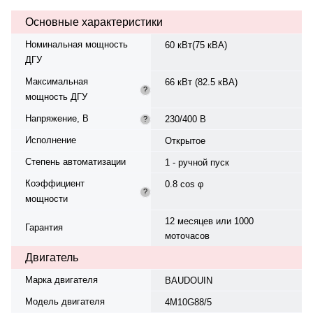
охлаждения — жидкостная,
Основные характеристики
смазки — 13 л. Частота
вращения — 1500 об/мин.
Номинальная мощность
60 кВт(75 кВА)
Генератор синхронный, 3-фазный,
ДГУ
230/400 В, 50 Гц, класс изоляции
H. Расход топлива:. Оснащён
Максимальная
66 кВт (82.5 кВА)
датчиком уровня топлива.
?
мощность ДГУ
Панель управления — Smart Gen
Features SK-6120. Вес — 1225 кг,
Напряжение, В
230/400 В
?
габариты: 2000×910×1300 мм.
Производство: Китай, гарантия —
Исполнение
Открытое
12 месяцев или 1000 моточасов.
Степень автоматизации
1 - ручной пуск
Коэффициент
0.8 cos φ
?
мощности
12 месяцев или 1000
Гарантия
моточасов
Двигатель
Марка двигателя
BAUDOUIN
Модель двигателя
4M10G88/5