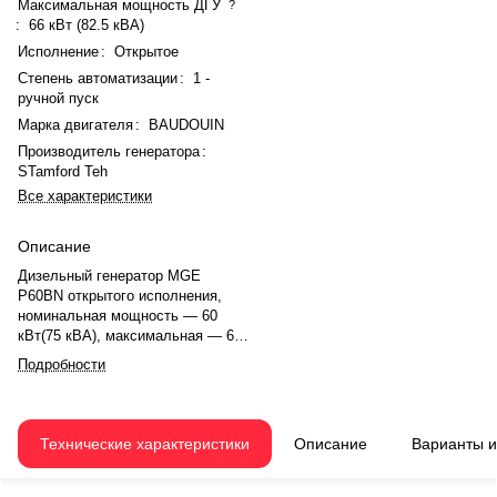
Максимальная мощность ДГУ
?
:
66 кВт (82.5 кВА)
Исполнение
:
Открытое
Степень автоматизации
:
1 -
ручной пуск
Марка двигателя
:
BAUDOUIN
Производитель генератора
:
STamford Teh
Все характеристики
Описание
Дизельный генератор MGE
P60BN открытого исполнения,
номинальная мощность — 60
кВт(75 кВА), максимальная — 66
кВт (82.5 кВА). Двигатель
Подробности
BAUDOUIN 4M10G88/5, рядное,
4.0-цилиндровый, с
турбонаддувом, электронный
регулятором оборотов.
Технические характеристики
Описание
Варианты 
Номинальная мощность
двигателя — 67 кВт. Объём
двигателя — 4.088 л. Система