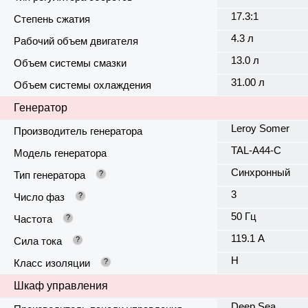
17.3:1
Степень сжатия
4.3 л
Рабочий объем двигателя
13.0 л
Объем системы смазки
31.00 л
Объем системы охлаждения
Генератор
Leroy Somer
Производитель генератора
TAL-A44-C
Модель генератора
Синхронный
Тип генератора
?
3
Число фаз
?
50 Гц
Частота
?
119.1 А
Сила тока
?
H
Класс изоляции
?
Шкаф управления
Deep Sea