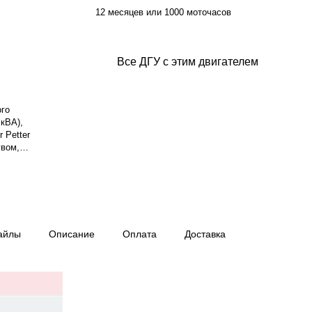
12 месяцев или 1000 моточасов
Все ДГУ с этим двигателем
ого
кВА),
 Petter
увом,
я мощность
Система
зки — 13.0 л.
хронный, 3-
ход топлива:
 Оснащён
айлы
Описание
Оплата
Доставка
 Deep Sea
— 17.3:1.
ес — 1098 кг,
ай, гарантия