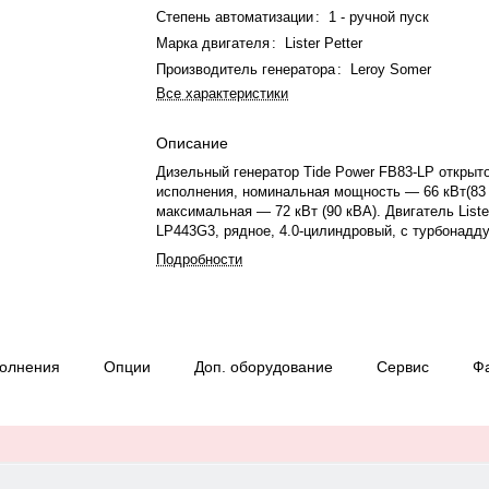
Степень автоматизации
:
1 - ручной пуск
Марка двигателя
:
Lister Petter
Производитель генератора
:
Leroy Somer
Все характеристики
Описание
Дизельный генератор Tide Power FB83-LP открыт
исполнения, номинальная мощность — 66 кВт(83 
максимальная — 72 кВт (90 кВА). Двигатель Lister
LP443G3, рядное, 4.0-цилиндровый, с турбонадд
электронный регулятором оборотов. Номинальна
Подробности
двигателя — 78 кВт. Объём двигателя — 4.3 л. 
охлаждения — жидкостная, объём — 31.00 л, сма
Частота вращения — 1500 об/мин. Генератор син
фазный, 230/400 В, 50 Гц, класс изоляции H. Рас
18.20 л/ч при 100% нагрузке, 13.60 л/ч при 75%.
полнения
Опции
Доп. оборудование
Сервис
Ф
датчиком уровня топлива. Панель управления —
DSE6120, степень защиты IP23. Степень сжатия 
Диаметр цилиндра х ход поршня — 105/124 мм. В
габариты: 2230×1050×1375 мм. Производство: Кит
— 12 месяцев или 1000 моточасов.