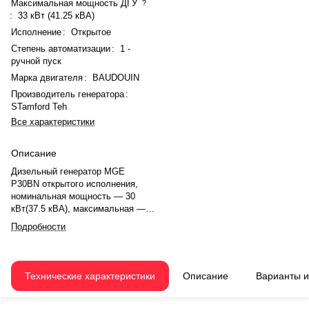
Максимальная мощность ДГУ
?
:
33 кВт (41.25 кВА)
Исполнение
:
Открытое
Степень автоматизации
:
1 -
ручной пуск
Марка двигателя
:
BAUDOUIN
Производитель генератора
:
STamford Teh
Все характеристики
Описание
Дизельный генератор MGE
P30BN открытого исполнения,
номинальная мощность — 30
кВт(37.5 кВА), максимальная —
33 кВт (41.25 кВА). Двигатель
Подробности
BAUDOUIN 4M06G44/5, рядное,
4.0-цилиндровый, с
турбонаддувом, электронный
регулятором оборотов.
Технические характеристики
Описание
Варианты 
Номинальная мощность
двигателя — 35 кВт. Объём
двигателя — 2.289 л. Система