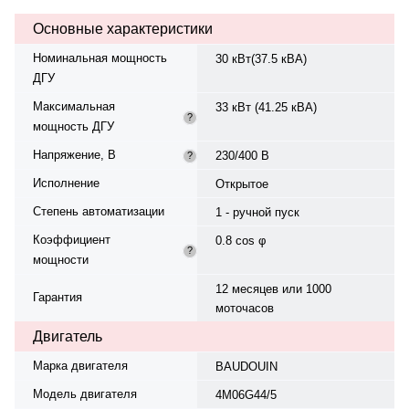
охлаждения — жидкостная,
Основные характеристики
объём — 15 л, смазки — 8 л.
Частота вращения — 1500 об/
Номинальная мощность
30 кВт(37.5 кВА)
мин. Генератор синхронный, 3-
ДГУ
фазный, 230/400 В, 50 Гц, класс
изоляции H. Расход топлива:.
Максимальная
33 кВт (41.25 кВА)
Оснащён датчиком уровня
?
мощность ДГУ
топлива. Панель управления —
Smart Gen Features SK-6120. Вес
Напряжение, В
230/400 В
?
— 820 кг, габариты:
1560×800×1040 мм.
Исполнение
Открытое
Производство: Китай, гарантия —
Степень автоматизации
12 месяцев или 1000 моточасов.
1 - ручной пуск
Коэффициент
0.8 cos φ
?
мощности
12 месяцев или 1000
Гарантия
моточасов
Двигатель
Марка двигателя
BAUDOUIN
Модель двигателя
4M06G44/5