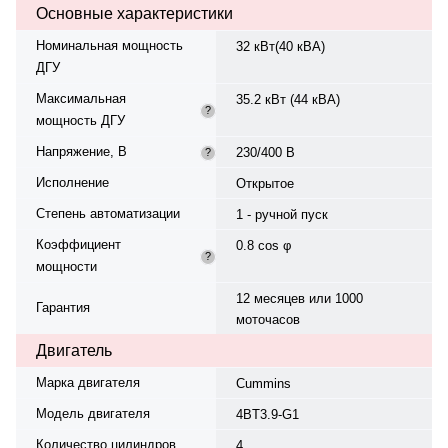
Основные характеристики
Генератор синхронный, 3-фазный,
230/400 В, 50 Гц, класс изоляции
Номинальная мощность
32 кВт(40 кВА)
H. Расход топлива: 10 л/ч при
ДГУ
100% нагрузке, 7.5 л/ч при 75%.
Панель управления — Deepsea
Максимальная
35.2 кВт (44 кВА)
DSE4520, степень защиты IP 23.
?
мощность ДГУ
Диаметр цилиндра х ход поршня
— 102 x 120 мм. Вес — 870 кг,
Напряжение, В
230/400 В
?
габариты: 1680×780×1320 мм.
Производство: Китай, гарантия —
Исполнение
Открытое
12 месяцев или 1000 моточасов.
Степень автоматизации
1 - ручной пуск
Коэффициент
0.8 cos φ
?
мощности
12 месяцев или 1000
Гарантия
моточасов
Двигатель
Марка двигателя
Cummins
Модель двигателя
4BT3.9-G1
Количество цилиндров
4