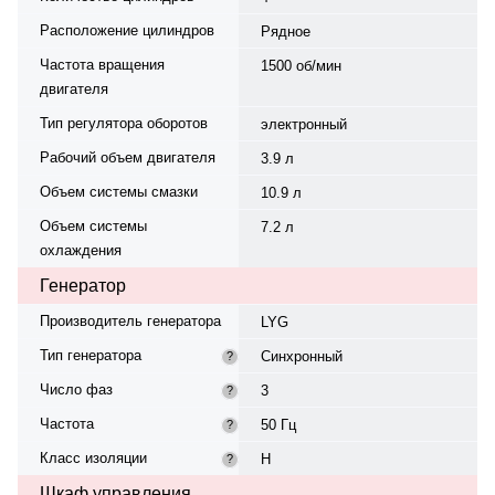
Расположение цилиндров
Рядное
Частота вращения
1500 об/мин
двигателя
Тип регулятора оборотов
электронный
Рабочий объем двигателя
3.9 л
Объем системы смазки
10.9 л
Объем системы
7.2 л
охлаждения
Генератор
Производитель генератора
LYG
Тип генератора
Синхронный
?
Число фаз
3
?
Частота
50 Гц
?
Класс изоляции
H
?
Шкаф управления