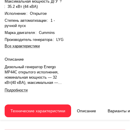
Максимальная мощность ДГУ
?
:
35.2 кВт (44 кВА)
Исполнение
:
Открытое
Степень автоматизации
:
1 -
ручной пуск
Марка двигателя
:
Cummins
Производитель генератора
:
LYG
Все характеристики
Описание
Дизельный генератор Energo
MP44C открытого исполнения,
номинальная мощность — 32
кВт(40 кВА), максимальная —
35.2 кВт (44 кВА). Двигатель
Подробности
Cummins 4BT3.9-G1, рядное, 4.0-
цилиндровый, с турбонаддувом,
электронный регулятором
оборотов. Объём двигателя —
Технические характеристики
Описание
Варианты 
3.9 л. Система охлаждения —
жидкостная, объём — 7.2 л,
смазки — 10.9 л. Частота
вращения — 1500 об/мин.