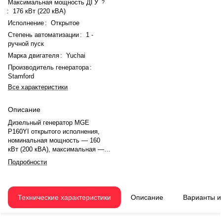
Максимальная мощность ДГУ
?
:
176 кВт (220 кВА)
Исполнение
:
Открытое
Степень автоматизации
:
1 -
ручной пуск
Марка двигателя
:
Yuchai
Производитель генератора
:
Stamford
Все характеристики
Описание
Дизельный генератор MGE
P160YI открытого исполнения,
номинальная мощность — 160
кВт (200 кВА), максимальная —
176 кВт (220 кВА), ток — 288 А.
Подробности
Двигатель Yuchai
YCMK10TAA350-G20, рядный, 6-
цилиндровый, с турбонаддувом и
механическим регулятором
Технические характеристики
Описание
Варианты 
оборотов. Номинальная
мощность двигателя — 171 кВт,
рабочий объем — 10,34 л.