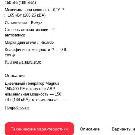
150 кВт(188 кВА)
Максимальная мощность ДГУ
?
:
165 кВт (206.25 кВА)
Исполнение
:
Кожух
Степень автоматизации
:
2 -
автозапуск
Марка двигателя
:
Ricardo
Коэффициент мощности
:
0.8
?
cos φ
Все характеристики
Описание
Дизельный генератор Magnus
150/400 FE в кожухе с АВР,
номинальная мощность — 150
кВт (188 кВА), максимальная —
165 кВт (206,25 кВА). Двигатель
Подробности
Ricardo R6108ZLD, рядный, 6-
цилиндровый, с турбонаддувом и
электронным регулятором.
Рабочий объем — 7,42 л,
Технические характеристики
Описание
Варианты 
система охлаждения —