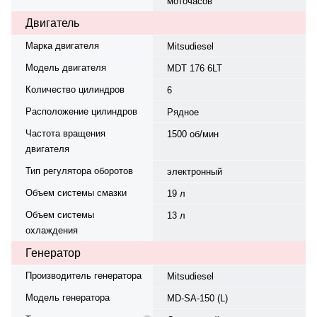
моточасов
3150×1130×1420 мм.
Производство: Россия — Китай,
Двигатель
гарантия — 12 месяцев или 1000
моточасов.
Марка двигателя
Mitsudiesel
Модель двигателя
MDT 176 6LT
Количество цилиндров
6
Расположение цилиндров
Рядное
Частота вращения
1500 об/мин
двигателя
Тип регулятора оборотов
электронный
Объем системы смазки
19 л
Объем системы
13 л
охлаждения
Генератор
Производитель генератора
Mitsudiesel
Модель генератора
MD-SA-150 (L)