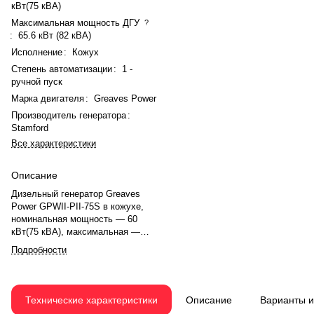
кВт(75 кВА)
Максимальная мощность ДГУ
?
:
65.6 кВт (82 кВА)
Исполнение
:
Кожух
Степень автоматизации
:
1 -
ручной пуск
Марка двигателя
:
Greaves Power
Производитель генератора
:
Stamford
Все характеристики
Описание
Дизельный генератор Greaves
Power GPWII-PII-75S в кожухе,
номинальная мощность — 60
кВт(75 кВА), максимальная —
65.6 кВт (82 кВА). Двигатель
Подробности
Greaves Power 3G11TAG26,
рядное, 3.0-цилиндровый, с
турбонаддувом, механический
регулятором оборотов. Объём
Технические характеристики
Описание
Варианты 
двигателя — 3.66 л. Система