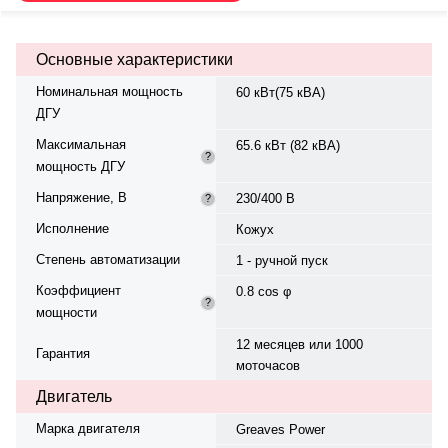
охлаждения — жидкостная,
объём — 20 л, смазки — 8.5 л.
Частота вращения — 1500 об/
Основные характеристики
мин. Генератор синхронный, 3-
фазный, 230/400 В, 50 Гц, класс
Номинальная мощность
60 кВт(75 кВА)
изоляции H. Расход топлива: 17.5
ДГУ
л/ч при 100% нагрузке, 13.3 л/ч
при 75%. Панель управления —
Максимальная
65.6 кВт (82 кВА)
Deep Sea DSE 4522, степень
?
мощность ДГУ
защиты IP 23. Степень сжатия —
17.2. Вес — 1260 кг, габариты:
Напряжение, В
230/400 В
?
2500×1150×1555 мм.
Производство: Индия, гарантия
Исполнение
Кожух
— 12 месяцев или 1000
Степень автоматизации
моточасов.
1 - ручной пуск
Коэффициент
0.8 cos φ
?
мощности
12 месяцев или 1000
Гарантия
моточасов
Двигатель
Марка двигателя
Greaves Power