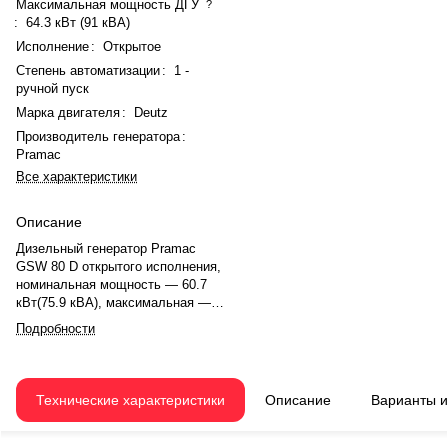
Максимальная мощность ДГУ
?
:
64.3 кВт (91 кВА)
Исполнение
:
Открытое
Степень автоматизации
:
1 -
ручной пуск
Марка двигателя
:
Deutz
Производитель генератора
:
Pramac
Все характеристики
Описание
Дизельный генератор Pramac
GSW 80 D открытого исполнения,
номинальная мощность — 60.7
кВт(75.9 кВА), максимальная —
64.3 кВт (91 кВА). Двигатель
Подробности
Deutz BF4M 2012C, рядное, 4.0-
цилиндровый, с турбонаддувом,
электронный регулятором
оборотов. Система охлаждения
Технические характеристики
Описание
Варианты 
— жидкостная. Частота
вращения — 1500 об/мин.
Генератор синхронный, 3-фазный,