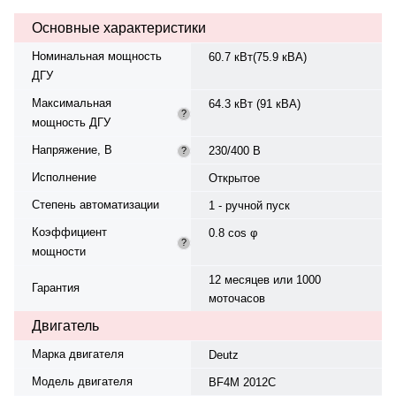
230/400 В, 50 Гц, . Расход
Основные характеристики
топлива: 13.73 л/ч при 75%..
Время автономной работы при
Номинальная мощность
60.7 кВт(75.9 кВА)
75% мощности — 17.5 ч. Вес —
ДГУ
945 кг, габариты: 2200×1000×1743
мм. Производство: Италия,
Максимальная
64.3 кВт (91 кВА)
гарантия — 12 месяцев или 1000
?
мощность ДГУ
моточасов.
Напряжение, В
230/400 В
?
Исполнение
Открытое
Степень автоматизации
1 - ручной пуск
Коэффициент
0.8 cos φ
?
мощности
12 месяцев или 1000
Гарантия
моточасов
Двигатель
Марка двигателя
Deutz
Модель двигателя
BF4M 2012C