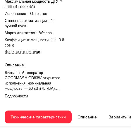
Максимальная мощность ДГУ
?
:
66 кВт (83 кВА)
Исполнение
:
Открытое
Степень автоматизации
:
1 -
ручной пуск
Марка двигателя
:
Weichai
Коэффициент мощности
:
0.8
?
cos φ
Все характеристики
Описание
Дизельный генератор
GOODMASH GD83W открытого
исполнения, номинальная
мощность — 60 кВт(75 кВА),
максимальная — 66 кВт (83 кВА).
Подробности
Двигатель Weichai
WP4.1D80E200, рядное, 4.0-
цилиндровый, с турбонаддувом,
электронный регулятором
Технические характеристики
Описание
Варианты 
оборотов. Система охлаждения
— жидкостная, объём — 13 л,
смазки — 9.4 л. Частота