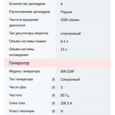
Количество цилиндров
4
Расположение цилиндров
Рядное
Частота вращения
1500 об/мин
двигателя
Тип регулятора оборотов
электронный
Объем системы смазки
9.4 л
Объем системы
13 л
охлаждения
Генератор
Модель генератора
BW-224F
Тип генератора
Синхронный
?
Число фаз
3
?
Частота
50 Гц
?
Сила тока
108.3 А
?
Класс изоляции
H
?