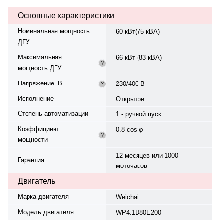
вращения — 1500 об/мин.
Основные характеристики
Генератор синхронный, 3-фазный,
230/400 В, 50 Гц, класс изоляции
Номинальная мощность
60 кВт(75 кВА)
H. Расход топлива: 16.4 л/ч при
ДГУ
100% нагрузке, 12.3 л/ч при 75%.
Панель управления — ComAp
Максимальная
66 кВт (83 кВА)
AMF 8, напряжение — да,
?
мощность ДГУ
степень защиты IP 23.
Электрический подогреватель
Напряжение, В
230/400 В
?
ОЖ: есть. Вес — 993 кг,
габариты: 1900×700×1200 мм.
Исполнение
Открытое
Производство: Китай, гарантия —
Степень автоматизации
12 месяцев или 1000 моточасов.
1 - ручной пуск
Коэффициент
0.8 cos φ
?
мощности
12 месяцев или 1000
Гарантия
моточасов
Двигатель
Марка двигателя
Weichai
Модель двигателя
WP4.1D80E200