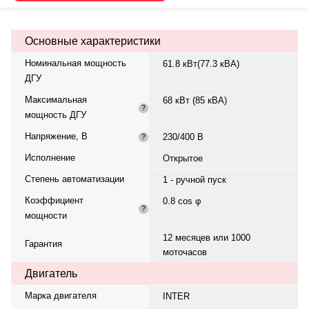
охлаждения — жидкостная,
объём — 18 л, смазки — 12 л.
Частота вращения — 1500 об/
Основные характеристики
мин. Генератор синхронный, 3-
фазный, 230/400 В, 50 Гц, класс
Номинальная мощность
61.8 кВт(77.3 кВА)
изоляции H. Расход топлива: 16.8
ДГУ
л/ч при 100% нагрузке, 15.0 л/ч
при 75%. степень защиты IP 23.
Максимальная
68 кВт (85 кВА)
Степень сжатия — 17.5:1. Вес —
?
мощность ДГУ
957 кг, габариты: 1900×700×1562
мм. Производство: Турция,
Напряжение, В
230/400 В
?
гарантия — 12 месяцев или 1000
моточасов.
Исполнение
Открытое
Степень автоматизации
1 - ручной пуск
Коэффициент
0.8 cos φ
?
мощности
12 месяцев или 1000
Гарантия
моточасов
Двигатель
Марка двигателя
INTER