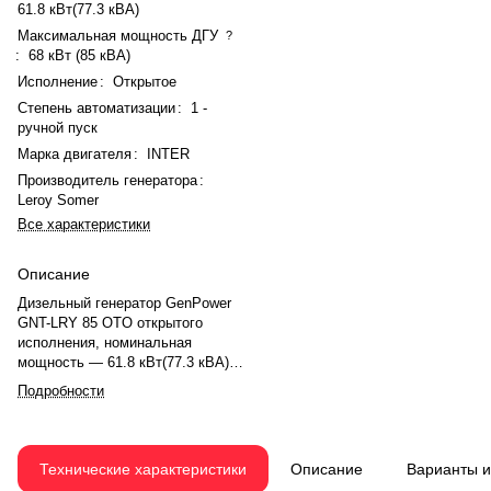
61.8 кВт(77.3 кВА)
Максимальная мощность ДГУ
?
:
68 кВт (85 кВА)
Исполнение
:
Открытое
Степень автоматизации
:
1 -
ручной пуск
Марка двигателя
:
INTER
Производитель генератора
:
Leroy Somer
Все характеристики
Описание
Дизельный генератор GenPower
GNT-LRY 85 OTO открытого
исполнения, номинальная
мощность — 61.8 кВт(77.3 кВА),
максимальная — 68 кВт (85 кВА).
Подробности
Двигатель INTER TAL044B,
рядное, 4.0-цилиндровый, с
турбонаддувом, электронный
регулятором оборотов. Объём
Технические характеристики
Описание
Варианты 
двигателя — 3.76 л. Система