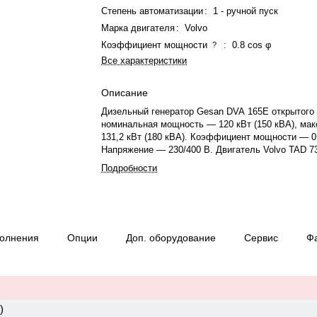
Степень автоматизации
:
1 - ручной пуск
Марка двигателя
:
Volvo
Коэффициент мощности
:
0.8 cos φ
?
Все характеристики
Описание
Дизельный генератор Gesan DVA 165E открытого
номинальная мощность — 120 кВт (150 кВА), ма
131,2 кВт (180 кВА). Коэффициент мощности — 0
Напряжение — 230/400 В. Двигатель Volvo TAD 7
рядный, 6-цилиндровый, с турбонаддувом и эле
Подробности
регулятором оборотов. Система охлаждения жид
Частота вращения двигателя — 1500 об/мин, трё
генератора — синхронный, 50 Гц. Работает на д
топливе, объём бака — 264 л, расход при 75% на
л/ч. Время автономной работы при 75% мощности
полнения
Опции
Доп. оборудование
Сервис
Ф
Уровень шума — 3,55. Габариты: 2490×850×1885
1495 кг. Страна происхождения: Испания. Гарант
месяцев или 1000 моточасов.
)