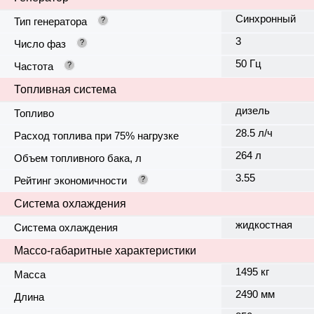
Синхронный
Тип генератора
?
3
Число фаз
?
50 Гц
Частота
?
Топливная система
дизель
Топливо
28.5 л/ч
Расход топлива при 75% нагрузке
264 л
Объем топливного бака, л
3.55
Рейтинг экономичности
?
Система охлаждения
жидкостная
Система охлаждения
Массо-габаритные характеристики
1495 кг
Масса
2490 мм
Длина