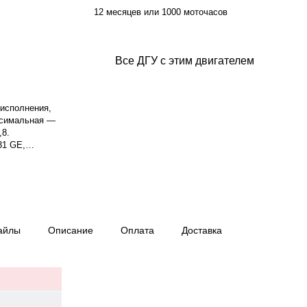
12 месяцев или 1000 моточасов
Все ДГУ с этим двигателем
 исполнения,
ксимальная —
,8.
31 GE,
ктронным
костная.
хфазный. Тип
изельном
грузке — 28,5
 — 9,3 ч.
айлы
Описание
Оплата
Доставка
 мм, масса —
ия — 12