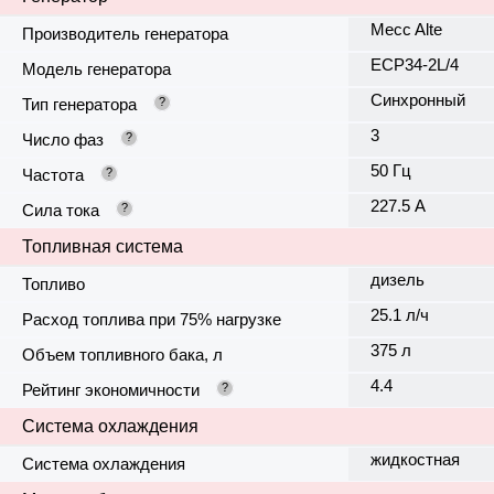
Mecc Alte
Производитель генератора
ECP34-2L/4
Модель генератора
Синхронный
Тип генератора
?
3
Число фаз
?
50 Гц
Частота
?
227.5 А
Сила тока
?
Топливная система
дизель
Топливо
25.1 л/ч
Расход топлива при 75% нагрузке
375 л
Объем топливного бака, л
4.4
Рейтинг экономичности
?
Система охлаждения
жидкостная
Система охлаждения