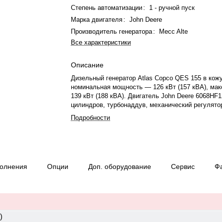
Степень автоматизации
:
1 - ручной пуск
Марка двигателя
:
John Deere
Производитель генератора
:
Mecc Alte
Все характеристики
Описание
Дизельный генератор Atlas Copco QES 155 в кож
номинальная мощность — 126 кВт (157 кВА), ма
139 кВт (188 кВА). Двигатель John Deere 6068HF1
цилиндров, турбонаддув, механический регулято
вращения 1500 об/мин, охлаждение жидкостное. 
Подробности
Mecc Alte ECP34-2L/4, синхронный, 50 Гц. Пусков
А. Расход топлива при 75% нагрузке — 25.1 л/ч.
— 375 л, время автономной работы — 14.9 ч. Ур
68 дБ. Рейтинг экономичности — 4.4. Вес — 2110 
3265×1150×1860 мм. Производство: Швеция, гара
полнения
Опции
Доп. оборудование
Сервис
Ф
или 1000 моточасов.
)