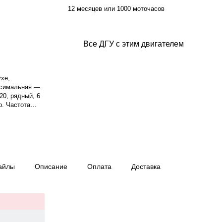
12 месяцев или 1000 моточасов
Все ДГУ с этим двигателем
ухе,
ксимальная —
20, рядный, 6
р. Частота
Генератор
ой ток — 227.5
 Топливный бак
овень шума —
кг, габариты:
нтия 12 мес.
айлы
Описание
Оплата
Доставка