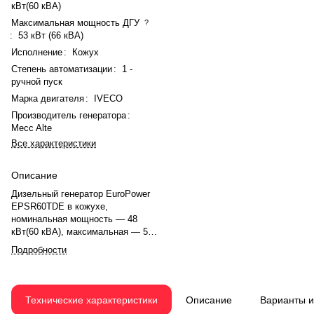
кВт(60 кВА)
Максимальная мощность ДГУ
?
:
53 кВт (66 кВА)
Исполнение
:
Кожух
Степень автоматизации
:
1 -
ручной пуск
Марка двигателя
:
IVECO
Производитель генератора
:
Mecc Alte
Все характеристики
Описание
Дизельный генератор EuroPower
EPSR60TDE в кожухе,
номинальная мощность — 48
кВт(60 кВА), максимальная — 53
кВт (66 кВА). Двигатель IVECO
Подробности
NEF 45 SM 1 A, рядное, 4.0-
цилиндровый, с атмосферная,
механический регулятором
оборотов. Система охлаждения
Технические характеристики
Описание
Варианты 
— жидкостная. Частота