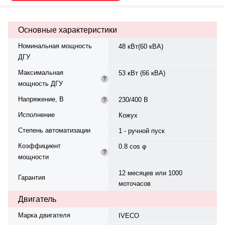
вращения — 1500 об/мин.
Генератор синхронный, 3-фазный,
230/400 В, 50 Гц, . Расход
Основные характеристики
топлива: 10.2 л/ч при 75%..
Время автономной работы при
Номинальная мощность
48 кВт(60 кВА)
75% мощности — 50 ч. Уровень
ДГУ
шума — 62 дБ. Вес — 1787 кг,
габариты: 2850×1010×2030 мм.
Максимальная
53 кВт (66 кВА)
Производство: Бельгия, гарантия
?
мощность ДГУ
— 12 месяцев или 1000
моточасов.
Напряжение, В
230/400 В
?
Исполнение
Кожух
Степень автоматизации
1 - ручной пуск
Коэффициент
0.8 cos φ
?
мощности
12 месяцев или 1000
Гарантия
моточасов
Двигатель
Марка двигателя
IVECO