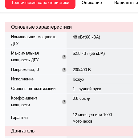
оборотов. Система охлаждения
Технические характеристики
Описание
Варианты 
— жидкостная. Частота
вращения — 1500 об/мин.
Генератор синхронный, 3-фазный,
230/400 В, 50 Гц, класс изоляции
Основные характеристики
H. Расход топлива: 10 л/ч при
75%. Панель управления — —
Номинальная мощность
48 кВт(60 кВА)
QPE, степень защиты IP23.
ДГУ
Время автономной работы при
75% мощности — 97 ч. Уровень
Максимальная
52.8 кВт (66 кВА)
шума — 65 дБ. Вес — 1476 кг,
?
мощность ДГУ
габариты: 2250×1100×2150 мм.
Производство: Италия, гарантия
Напряжение, В
230/400 В
?
— 12 месяцев или 1000
моточасов.
Исполнение
Кожух
Степень автоматизации
1 - ручной пуск
Коэффициент
0.8 cos φ
?
мощности
12 месяцев или 1000
Гарантия
моточасов
Двигатель