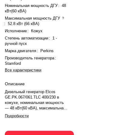
Номинальная мощность ДГУ
:
48
кВт(60 кВА)
Максимальная мощность ДГУ
?
:
52.8 кВт (66 кВА)
Исполнение
:
Кожух
Степень автоматизации
:
1 -
ручной пуск
Марка двигателя
:
Perkins
Производитель генератора
:
Stamford
Все характеристики
Описание
Дизельный генератор Elcos
GE.PK.067/061.TLC 400/230 в
кожухе, номинальная мощность
— 48 кВт(60 кВА), максимальная
— 52.8 кВт (66 кВА). Двигатель
Подробности
Perkins 1103A-33TG2, рядное, 3.0-
цилиндровый, с турбонаддувом,
электронный регулятором