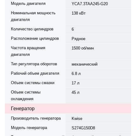
топливоподачи — прямой впрыск,
Модель двигателя
YCA7.3TAA245-G20
ТНВД.
Номинальная мощность
138 кВт
двигателя
Количество цилиндров
6
Расположение цилиндров
Рядное
Частота вращения
1500 об/мин
двигателя
Тип регулятора оборотов
механический
Рабочий объем двигателя
6.8 л
Объем системы смазки
17 л
Объем системы
45 л
охлаждения
Генератор
Производитель генератора
Kwise
Модель генератора
S274G150D8