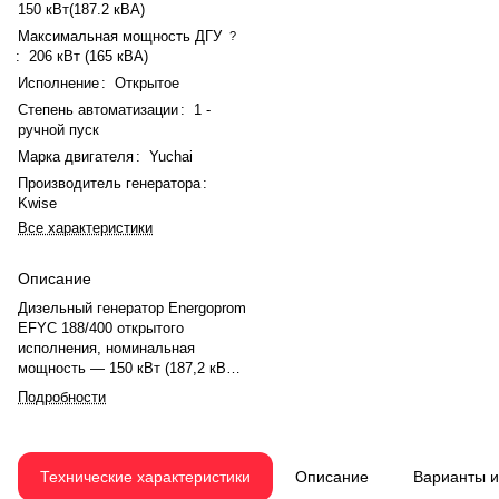
150 кВт(187.2 кВА)
Максимальная мощность ДГУ
?
:
206 кВт (165 кВА)
Исполнение
:
Открытое
Степень автоматизации
:
1 -
ручной пуск
Марка двигателя
:
Yuchai
Производитель генератора
:
Kwise
Все характеристики
Описание
Дизельный генератор Energoprom
EFYC 188/400 открытого
исполнения, номинальная
мощность — 150 кВт (187,2 кВА),
максимальная — 206 кВт (165
Подробности
кВА). Двигатель Yuchai
YCA7.3TAA245-G20, рядный, 6-
цилиндровый, с турбонаддувом и
механическим регулятором.
Технические характеристики
Описание
Варианты 
Номинальная мощность