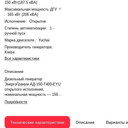
150 кВт(187.5 кВА)
Максимальная мощность ДГУ
?
:
165 кВт (206 кВА)
Исполнение
:
Открытое
Степень автоматизации
:
1 -
ручной пуск
Марка двигателя
:
Yuchai
Производитель генератора
:
Kwise
Все характеристики
Описание
Дизельный генератор
ЭнергоГранум АД-150-Т400-EYU
открытого исполнения,
номинальная мощность — 150
кВт (187,5 кВА), максимальная —
Подробности
165 кВт (206 кВА). Двигатель
Yuchai YCA7.3TAA245-G20,
рядный, 6-цилиндровый, с
турбонаддувом и механическим
Технические характеристики
Описание
Варианты 
регулятором. Номинальная