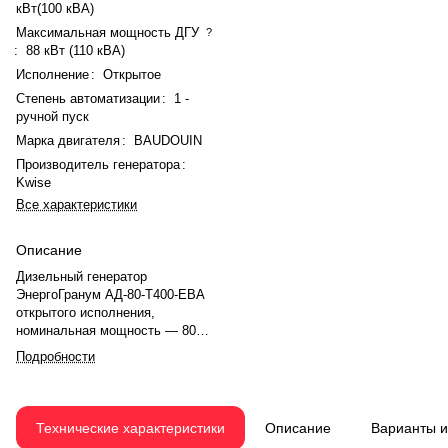
кВт(100 кВА)
Максимальная мощность ДГУ
?
:
88 кВт (110 кВА)
Исполнение
:
Открытое
Степень автоматизации
:
1 -
ручной пуск
Марка двигателя
:
BAUDOUIN
Производитель генератора
:
Kwise
Все характеристики
Описание
Дизельный генератор
ЭнергоГранум АД-80-Т400-EBA
открытого исполнения,
номинальная мощность — 80
кВт(100 кВА), максимальная —
Подробности
88 кВт (110 кВА). Двигатель
BAUDOUIN 4M10G110/5, рядное,
4.0-цилиндровый, с
турбонаддувом, электронный
Технические характеристики
Описание
Варианты 
регулятором оборотов.