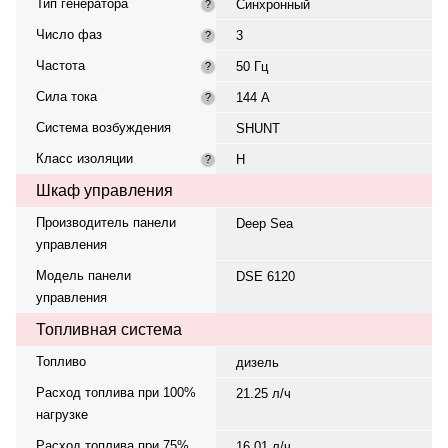
Тип генератора
Синхронный
?
Число фаз
3
?
Частота
50 Гц
?
Сила тока
144 А
?
Система возбуждения
SHUNT
Класс изоляции
H
?
Шкаф управления
Производитель панели
Deep Sea
управления
Модель панели
DSE 6120
управления
Топливная система
Топливо
дизель
Расход топлива при 100%
21.25 л/ч
нагрузке
Расход топлива при 75%
16.01 л/ч