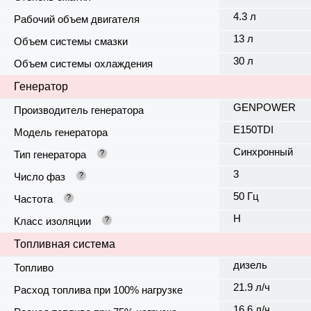
4.3 л
Рабочий объем двигателя
13 л
Объем системы смазки
30 л
Объем системы охлаждения
Генератор
GENPOWER
Производитель генератора
E150TDI
Модель генератора
Синхронный
Тип генератора
?
3
Число фаз
?
50 Гц
Частота
?
H
Класс изоляции
?
Топливная система
дизель
Топливо
21.9 л/ч
Расход топлива при 100% нагрузке
16.6 л/ч