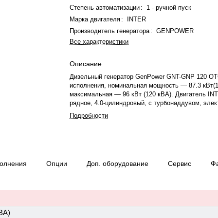
Степень автоматизации
:
1 - ручной пуск
Марка двигателя
:
INTER
Производитель генератора
:
GENPOWER
Все характеристики
Описание
Дизельный генератор GenPower GNT-GNP 120 OT
исполнения, номинальная мощность — 87.3 кВт(1
максимальная — 96 кВт (120 кВА). Двигатель IN
рядное, 4.0-цилиндровый, с турбонаддувом, эле
регулятором оборотов. Объём двигателя — 4.3 л
Подробности
охлаждения — жидкостная, объём — 30 л, смазк
Частота вращения — 1500 об/мин. Генератор син
фазный, 230/400 В, 50 Гц, класс изоляции H. Рас
21.9 л/ч при 100% нагрузке, 16.6 л/ч при 75%. с
IP 23. Степень сжатия — 16:1. Вес — 1067 кг, габ
полнения
Опции
Доп. оборудование
Сервис
Ф
1900×700×1562 мм. Производство: Турция, гаран
месяцев или 1000 моточасов.
ВА)