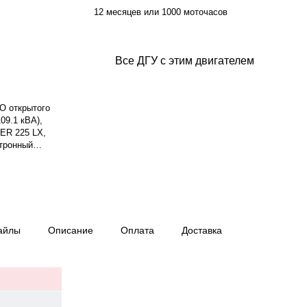
12 месяцев или 1000 моточасов
Все ДГУ с этим двигателем
O открытого
09.1 кВА),
TER 225 LX,
ктронный
. Система
и — 13 л.
хронный, 3-
ход топлива:
тепень защиты
ариты:
айлы
Описание
Оплата
Доставка
тия — 12