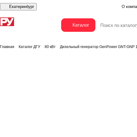
Екатеринбург
О компа
Дизельный генератор GenPower GNT-GNP 120 O
Каталог
Главная
Каталог ДГУ
80 кВт
Дизельный генератор GenPower GNT-GNP 