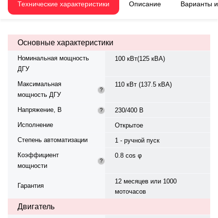
230/400 В, 50 Гц, 3 фазы.
Технические характеристики
Описание
Варианты 
Комплектуется панелью Deep
Sea DSE 6120, топливным баком
210 л. Габариты и вес идентичны
базовой модели. Произведено в
Основные характеристики
России. Гарантия 12
месяцев/1000 моточасов.
Номинальная мощность
100 кВт(125 кВА)
ДГУ
Максимальная
110 кВт (137.5 кВА)
?
мощность ДГУ
Напряжение, В
230/400 В
?
Исполнение
Открытое
Степень автоматизации
1 - ручной пуск
Коэффициент
0.8 cos φ
?
мощности
12 месяцев или 1000
Гарантия
моточасов
Двигатель