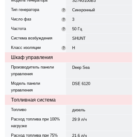
Модель генератора
S274G100B3
Тип генератора
Синхронный
?
Число фаз
3
?
Частота
50 Гц
?
Система возбуждения
SHUNT
Класс изоляции
H
?
Шкаф управления
Производитель панели
Deep Sea
управления
Модель панели
DSE 6120
управления
Топливная система
Топливо
дизель
Расход топлива при 100%
29.9 л/ч
нагрузке
Расход топлива при 75%
21.6 л/ч