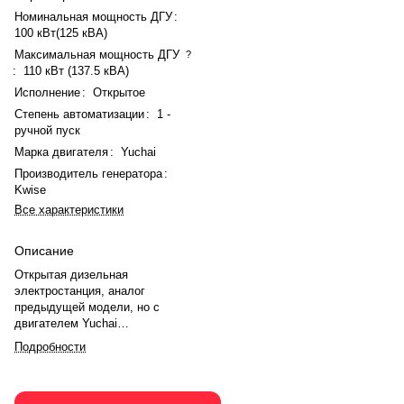
Номинальная мощность ДГУ
:
100 кВт(125 кВА)
Максимальная мощность ДГУ
?
:
110 кВт (137.5 кВА)
Исполнение
:
Открытое
Степень автоматизации
:
1 -
ручной пуск
Марка двигателя
:
Yuchai
Производитель генератора
:
Kwise
Все характеристики
Описание
Открытая дизельная
электростанция, аналог
предыдущей модели, но с
двигателем Yuchai
YCB6.9TAA180-G20. Мощность
Подробности
100 кВт (125 кВА), максимальная
110 кВт (137.5 кВА). Генератор
синхронный Kwise. Выход