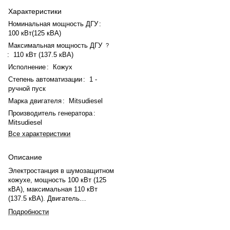
Характеристики
Номинальная мощность ДГУ
:
100 кВт(125 кВА)
Максимальная мощность ДГУ
?
:
110 кВт (137.5 кВА)
Исполнение
:
Кожух
Степень автоматизации
:
1 -
ручной пуск
Марка двигателя
:
Mitsudiesel
Производитель генератора
:
Mitsudiesel
Все характеристики
Описание
Электростанция в шумозащитном
кожухе, мощность 100 кВт (125
кВА), максимальная 110 кВт
(137.5 кВА). Двигатель
Mitsudiesel MDK 110 4LT (4
Подробности
цилиндра, турбонаддув) с
механическим регулятором.