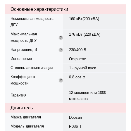
В, 50 Гц. Производитель
Основные характеристики
генератора — Yanan, модель
SLG274H, класс изоляции H.
Номинальная мощность
160 кВт(200 кВА)
Панель управления — Deepsea
ДГУ
DSE 4520, степень защиты IP 23.
Диаметр цилиндра — 114 x 135
Максимальная
176 кВт (220 кВА)
мм. Страна происхождения —
?
мощность ДГУ
Китай, гарантия — 12 месяцев
или 1000 моточасов.
Напряжение, В
230/400 В
?
Исполнение
Открытое
Степень автоматизации
1 - ручной пуск
Коэффициент
0.8 cos φ
?
мощности
12 месяцев или 1000
Гарантия
моточасов
Двигатель
Марка двигателя
Doosan
Модель двигателя
P086TI