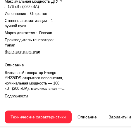
Максимальная мощность ДГУ
?
:
176 кВт (220 кВА)
Исполнение
:
Открытое
Степень автоматизации
:
1 -
ручной пуск
Марка двигателя
:
Doosan
Производитель генератора
:
Yanan
Все характеристики
Описание
Дизельный генератор Energo
YN220DS открытого исполнения,
номинальная мощность — 160
кВт (200 кВА), максимальная —
176 кВт (220 кВА). Двигатель
Подробности
Doosan P086TI, рядный, 6-
цилиндровый, с турбонаддувом и
электронным регулятором
оборотов. Система охлаждения
Технические характеристики
Описание
Варианты 
жидкостная. Частота вращения
— 1500 об/мин. Генератор
синхронный, трёхфазный, 230/400