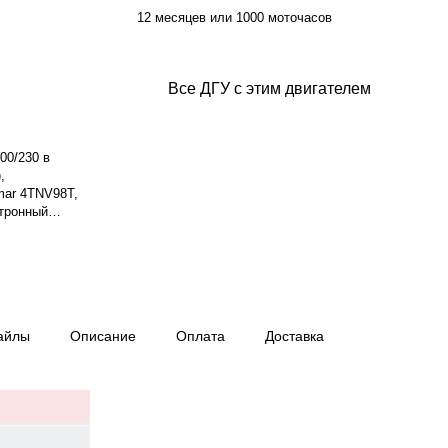
12 месяцев или 1000 моточасов
Все ДГУ с этим двигателем
00/230 в
,
mar 4TNV98T,
ктронный
идкостная.
хронный, 3-
ход топлива:
степень защиты
ти — 36 ч.
 1880×920×1300
айлы
Описание
Оплата
Доставка
ев или 1000