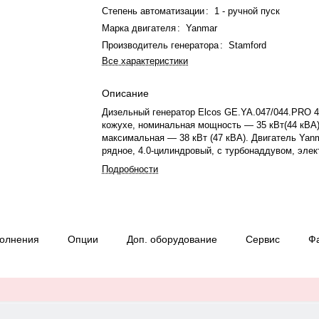
Степень автоматизации
:
1 - ручной пуск
Марка двигателя
:
Yanmar
Производитель генератора
:
Stamford
Все характеристики
Описание
Дизельный генератор Elcos GE.YA.047/044.PRO 4
кожухе, номинальная мощность — 35 кВт(44 кВА)
максимальная — 38 кВт (47 кВА). Двигатель Yan
рядное, 4.0-цилиндровый, с турбонаддувом, эле
регулятором оборотов. Система охлаждения — ж
Подробности
Частота вращения — 1500 об/мин. Генератор син
фазный, 230/400 В, 50 Гц, класс изоляции H. Рас
6.9 л/ч при 75%. Панель управления — — QLE, 
IP23. Время автономной работы при 75% мощнос
Уровень шума — 65 дБ. Вес — 829 кг, габариты:
полнения
Опции
Доп. оборудование
Сервис
Ф
мм. Производство: Италия, гарантия — 12 месяц
моточасов.