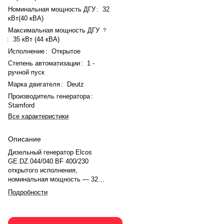
Номинальная мощность ДГУ
:
32
кВт(40 кВА)
Максимальная мощность ДГУ
?
:
35 кВт (44 кВА)
Исполнение
:
Открытое
Степень автоматизации
:
1 -
ручной пуск
Марка двигателя
:
Deutz
Производитель генератора
:
Stamford
Все характеристики
Описание
Дизельный генератор Elcos
GE.DZ.044/040.BF 400/230
открытого исполнения,
номинальная мощность — 32
кВт(40 кВА), максимальная — 35
Подробности
кВт (44 кВА). Двигатель Deutz
BF4M 2011, рядное, 4.0-
цилиндровый, с турбонаддувом,