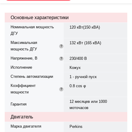
вращения — 1500 об/мин.
Генератор Stamford, синхронный,
трёхфазный, 230/400 В, 50 Гц,
Основные характеристики
класс изоляции H. Объём
топливного бака — 250 л. Расход
Номинальная мощность
120 кВт(150 кВА)
топлива при 75% нагрузке — 22
ДГУ
л/ч. Время автономной работы
при 75% мощности — 11 ч.
Максимальная
132 кВт (165 кВА)
Панель управления — QLE.
?
мощность ДГУ
Степень защиты IP23. Уровень
шума — 69 дБ. Вес — 2083 кг,
Напряжение, В
230/400 В
?
габариты: 3430×1220×2080 мм.
Производство: Италия, гарантия
Исполнение
Кожух
— 12 месяцев или 1000
Степень автоматизации
моточасов.
1 - ручной пуск
Коэффициент
0.8 cos φ
?
мощности
12 месяцев или 1000
Гарантия
моточасов
Двигатель
Марка двигателя
Perkins