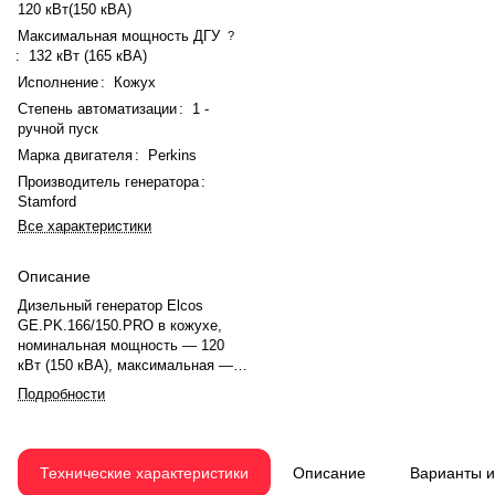
120 кВт(150 кВА)
Максимальная мощность ДГУ
?
:
132 кВт (165 кВА)
Исполнение
:
Кожух
Степень автоматизации
:
1 -
ручной пуск
Марка двигателя
:
Perkins
Производитель генератора
:
Stamford
Все характеристики
Описание
Дизельный генератор Elcos
GE.PK.166/150.PRO в кожухе,
номинальная мощность — 120
кВт (150 кВА), максимальная —
132 кВт (165 кВА). Двигатель
Подробности
Perkins 1106A-70TAG2, рядный, 6-
цилиндровый, с турбонаддувом и
электронным регулятором
оборотов. Система охлаждения
Технические характеристики
Описание
Варианты 
— жидкостная. Частота