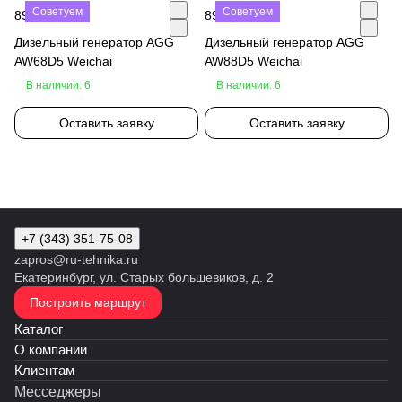
Советуем
Советуем
890 000 ₽
890 000 ₽
Дизельный генератор AGG
Дизельный генератор AGG
AW68D5 Weichai
AW88D5 Weichai
В наличии: 6
В наличии: 6
Оставить заявку
Оставить заявку
+7 (343) 351-75-08
zapros@ru-tehnika.ru
Екатеринбург, ул. Старых большевиков, д. 2
Построить маршрут
Каталог
О компании
Клиентам
Месседжеры