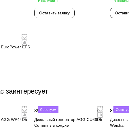
В наличии: 1
В наличи
Оставить заявку
Остави
 EuroPower EPS
с заинтересует
Советуем
Совету
890 000 ₽
890 000 
р AGG WP44D5
Дизельный генератор AGG CU66D5
Дизельны
Cummins в кожухе
Weichai