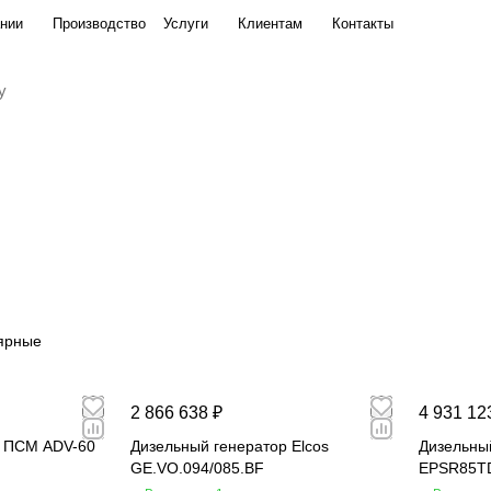
нии
Производство
Услуги
Клиентам
Контакты
ярные
2 866 638 ₽
4 931 12
р ПСМ ADV-60
Дизельный генератор Elcos
Дизельны
GE.VO.094/085.BF
EPSR85T