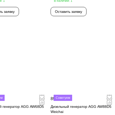
и: 1
В наличии: 1
ть заявку
Оставить заявку
ем
Советуем
₽
890 000 ₽
й генератор AGG AW68D5
Дизельный генератор AGG AW88D5
Weichai