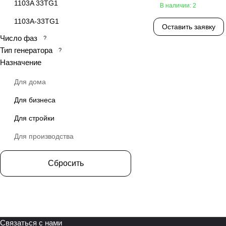
1103A 33TG1
В наличии: 2
1103A-33TG1
Оставить заявку
Число фаз
?
1103A-33TG2
Тип генератора
?
1103A33TG1
Назначение
1103A33TG2
Для дома
1103А-33TG1
Для бизнеса
1103А-33TG2
Для стройки
1104A-44TAG2
Для производства
1104A-44TG1
Сбросить
1104A-44TG2
1104A44TG1
1104A44TG2
1104C-44TAG
Связаться с нами