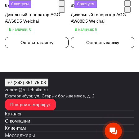
Советуем
Советуем
890 000 ₽
890 000 ₽
Дизельный генератор AGG
Дизельный генератор AGG
AW68D5 Weichai
AW88D5 Weichai
В наличии: 6
В наличии: 6
Оставить заявку
Оставить заявку
+7 (343) 351-75-08
zapros@ru-tehnika.ru
Екатеринбург, ул. Старых большевиков, д. 2
Построить маршрут
Каталог
О компании
Клиентам
Месседжеры