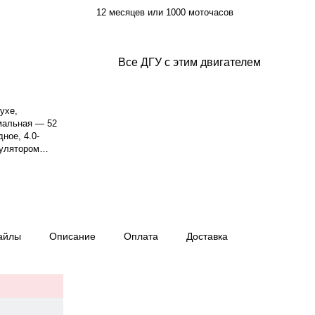
12 месяцев или 1000 моточасов
Все ДГУ с этим двигателем
ухе,
мальная — 52
ное, 4.0-
гулятором
хлаждения —
енератор
 топлива: 12.9
ь управления —
0 кг,
ай, гарантия
айлы
Описание
Оплата
Доставка