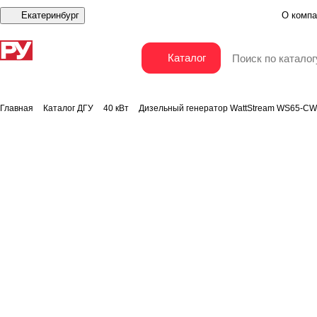
Екатеринбург
О компа
Дизельный генератор WattStream WS65-CW
Каталог
Главная
Каталог ДГУ
40 кВт
Дизельный генератор WattStream WS65-CW