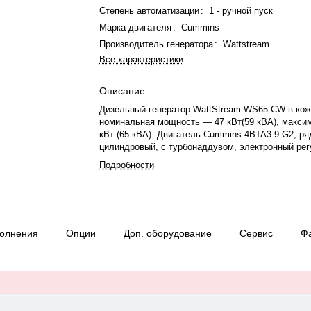
Степень автоматизации
:
1 - ручной пуск
Марка двигателя
:
Cummins
Производитель генератора
:
Wattstream
Все характеристики
Описание
Дизельный генератор WattStream WS65-CW в кож
номинальная мощность — 47 кВт(59 кВА), макси
кВт (65 кВА). Двигатель Cummins 4BTA3.9-G2, ряд
цилиндровый, с турбонаддувом, электронный ре
оборотов. Объём двигателя — 3.9 л. Система о
Подробности
жидкостная. Частота вращения — 1500 об/мин. Г
синхронный, 3-фазный, 230/400 В, 50 Гц, . Расход
л/ч при 100% нагрузке, 10.1 л/ч при 75%. Панел
Wattstream 6120, степень защиты IP23. Вес — 117
габариты: 2400×1000×1300 мм. Производство: Кит
полнения
Опции
Доп. оборудование
Сервис
Ф
— 12 месяцев или 1000 моточасов.