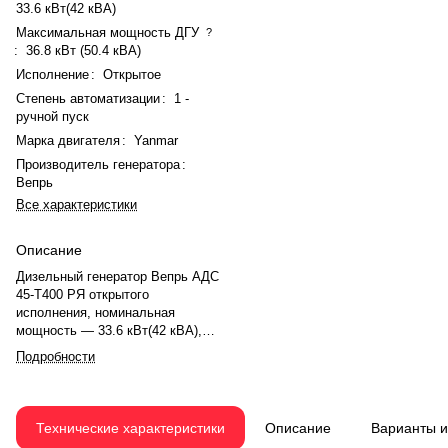
33.6 кВт(42 кВА)
Максимальная мощность ДГУ
?
:
36.8 кВт (50.4 кВА)
Исполнение
:
Открытое
Степень автоматизации
:
1 -
ручной пуск
Марка двигателя
:
Yanmar
Производитель генератора
:
Вепрь
Все характеристики
Описание
Дизельный генератор Вепрь АДС
45-Т400 РЯ открытого
исполнения, номинальная
мощность — 33.6 кВт(42 кВА),
максимальная — 36.8 кВт (50.4
Подробности
кВА). Двигатель Yanmar
4TNV98TGGE, рядное, 4.0-
цилиндровый, с турбонаддувом,
электронный регулятором
Технические характеристики
Описание
Варианты 
оборотов. Система охлаждения