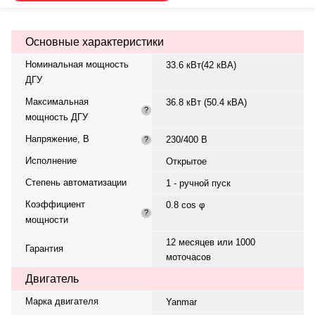
— жидкостная. Частота
вращения — 1500 об/мин.
Генератор синхронный, 3-фазный,
Основные характеристики
230/400 В, 50 Гц, . Расход
топлива: 10.9 л/ч при 75%.
Номинальная мощность
33.6 кВт(42 кВА)
степень защиты IP 23. Время
ДГУ
автономной работы при 75%
мощности — 5.5 ч. Уровень шума
Максимальная
36.8 кВт (50.4 кВА)
— 75 дБ. Вес — 578 кг, габариты:
?
мощность ДГУ
1506×700×1339 мм.
Производство: Россия, гарантия
Напряжение, В
230/400 В
?
— 12 месяцев или 1000
моточасов.
Исполнение
Открытое
Степень автоматизации
1 - ручной пуск
Коэффициент
0.8 cos φ
?
мощности
12 месяцев или 1000
Гарантия
моточасов
Двигатель
Марка двигателя
Yanmar