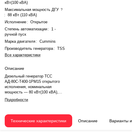
кВт(100 кВА)
Максимальная мощность ДГУ
?
:
88 кВт (110 кВА)
Исполнение
:
Открытое
Степень автоматизации
:
1 -
ручной пуск
Марка двигателя
:
Cummins
Производитель генератора
:
TSS
Все характеристики
Описание
Дизельный генератор ТСС
АД-80С-Т400-1РМ15 открытого
исполнения, номинальная
мощность — 80 кВт(100 кВА),
максимальная — 88 кВт (110
Подробности
кВА). Двигатель Cummins 6BT5.9-
G1, рядное, 6.0-цилиндровый, с
турбонаддувом, механический
регулятором оборотов. Объём
Технические характеристики
Описание
Варианты 
двигателя — 5.9 л. Система
охлаждения — жидкостная,