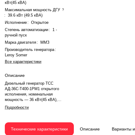
кВт(45 кВА)
Максимальная мощность ДГУ
?
:
39.6 кВт (49.5 кВА)
Исполнение
:
Открытое
Степень автоматизации
:
1 -
ручной пуск
Марка двигателя
:
ММЗ
Производитель генератора
:
Leroy Somer
Все характеристики
Описание
Дизельный генератор ТСС
АД-36С-Т400-1РМ1 открытого
исполнения, номинальная
мощность — 36 кВт(45 кВА),
максимальная — 39.6 кВт (49.5
Подробности
кВА). Двигатель ММЗ ММЗ
Д-243-449, рядное, 4.0-
цилиндровый, с атмосферная,
механический регулятором
Технические характеристики
Описание
Варианты 
оборотов. Объём двигателя —