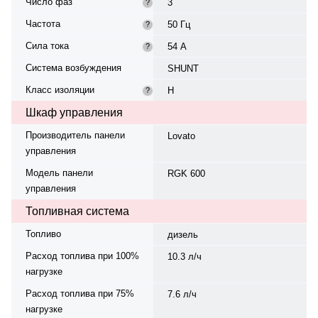
Число фаз
3
?
Частота
50 Гц
?
Сила тока
54 А
?
Система возбуждения
SHUNT
Класс изоляции
H
?
Шкаф управления
Производитель панели
Lovato
управления
Модель панели
RGK 600
управления
Топливная система
Топливо
дизель
Расход топлива при 100%
10.3 л/ч
нагрузке
Расход топлива при 75%
7.6 л/ч
нагрузке