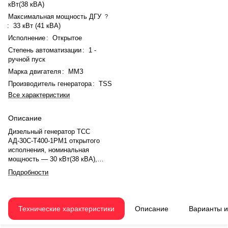
кВт(38 кВА)
Максимальная мощность ДГУ
?
:
33 кВт (41 кВА)
Исполнение
:
Открытое
Степень автоматизации
:
1 -
ручной пуск
Марка двигателя
:
ММЗ
Производитель генератора
:
TSS
Все характеристики
Описание
Дизельный генератор ТСС
АД-30С-Т400-1РМ1 открытого
исполнения, номинальная
мощность — 30 кВт(38 кВА),
максимальная — 33 кВт (41 кВА).
Подробности
Двигатель ММЗ ММЗ Д-243-449,
рядное, 4.0-цилиндровый, с
атмосферная, механический
регулятором оборотов.
Технические характеристики
Описание
Варианты 
Номинальная мощность
двигателя — 60 кВт. Объём