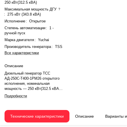
250 кВт(312.5 кВА)
Максимальная мощность ДГУ
?
:
275 кВт (343.8 кВА)
Исполнение
:
Открытое
Степень автоматизации
:
1 -
ручной пуск
Марка двигателя
:
Yuchai
Производитель генератора
:
TSS
Все характеристики
Описание
Дизельный генератор ТСС
АД-250С-Т400-1РМ26 открытого
исполнения, номинальная
мощность — 250 кВт(312.5 кВА),
максимальная — 275 кВт (343.8
Подробности
кВА). Двигатель Yuchai
YC6MK420L-D20, рядное, 6.0-
цилиндровый, с турбонаддувом,
механический регулятором
Технические характеристики
Описание
Варианты 
оборотов. Номинальная
мощность двигателя — 281 кВт.