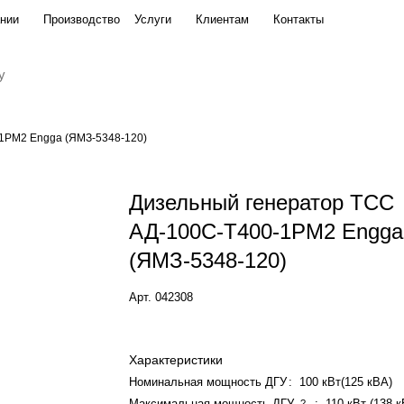
нии
Производство
Услуги
Клиентам
Контакты
ngga (ЯМЗ-5348-120)
1РМ2 Engga (ЯМЗ-5348-120)
Дизельный генератор ТСС
АД-100С-Т400-1РМ2 Engga
(ЯМЗ-5348-120)
Арт.
042308
Характеристики
Номинальная мощность ДГУ
:
100 кВт(125 кВА)
Максимальная мощность ДГУ
:
110 кВт (138 
?