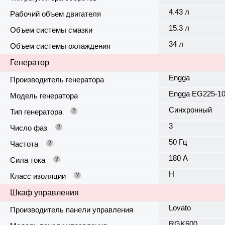
4.43 л
Рабочий объем двигателя
15.3 л
Объем системы смазки
34 л
Объем системы охлаждения
Генератор
Engga
Производитель генератора
Engga EG225-1
Модель генератора
Синхронный
Тип генератора
?
3
Число фаз
?
50 Гц
Частота
?
180 А
Сила тока
?
H
Класс изоляции
?
Шкаф управления
Lovato
Производитель панели управления
RGK600