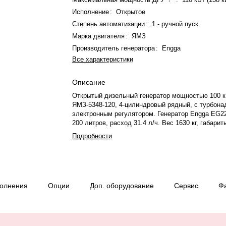
Исполнение
:
Открытое
Степень автоматизации
:
1 - ручной пуск
Марка двигателя
:
ЯМЗ
Производитель генератора
:
Engga
Все характеристики
Описание
Открытый дизельный генератор мощностью 100 к
ЯМЗ-5348-120, 4-цилиндровый рядный, с турбона
электронным регулятором. Генератор Engga EG22
200 литров, расход 31.4 л/ч. Вес 1630 кг, габарит
2612×1200×1712 мм. Производство Россия-Китай
Подробности
полнения
Опции
Доп. оборудование
Сервис
Ф