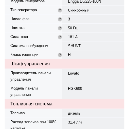
Модель генератора
Engga EG225-100N
Тип генератора
Синхронный
?
Число фаз
3
?
Частота
50 Гц
?
Сила тока
181 А
?
Система возбуждения
SHUNT
Класс изоляции
H
?
Шкаф управления
Производитель панели
Lovato
управления
Модель панели
RGK600
управления
Топливная система
Топливо
дизель
Расход топлива при 100%
31.4 л/ч
нагрузке