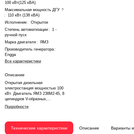
100 кВт(125 кВА)
Максимальная мощность ДГУ
?
:
110 кВт (138 кВА)
Исполнение
:
Открытое
Степень автоматизации
:
1 -
ручной пуск
Марка двигателя
:
ЯМЗ
Производитель генератора
:
Engga
Все характеристики
Описание
Открытая дизельная
электростанция мощностью 100
кВт. Двигатель ЯМЗ 238М2-45, 8
цилиндров V-образных,
атмосферный, механический
Подробности
регулятор. Генератор Engga
EG225-100N. Панель управления
Lovato RGK600. Бак 200 литров,
расход 31.4 л/ч. Вес 2095 кг,
Технические характеристики
Описание
Варианты 
габариты 2378×1200×1650 мм.