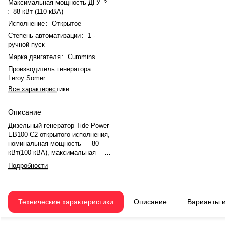
Максимальная мощность ДГУ
?
:
88 кВт (110 кВА)
Исполнение
:
Открытое
Степень автоматизации
:
1 -
ручной пуск
Марка двигателя
:
Cummins
Производитель генератора
:
Leroy Somer
Все характеристики
Описание
Дизельный генератор Tide Power
EB100-C2 открытого исполнения,
номинальная мощность — 80
кВт(100 кВА), максимальная —
88 кВт (110 кВА). Двигатель
Подробности
Cummins 6BT5.9-G2, рядное, 6.0-
цилиндровый, с турбонаддувом,
электронный регулятором
оборотов. Номинальная
Технические характеристики
Описание
Варианты 
мощность двигателя — 86 кВт.
Объём двигателя — 5.9 л.
Система охлаждения —