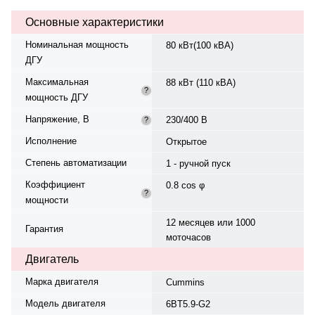
жидкостная, объём — 7.9 л,
Основные характеристики
смазки — 16.4 л. Частота
вращения — 1500 об/мин.
Номинальная мощность
80 кВт(100 кВА)
Генератор синхронный, 3-фазный,
ДГУ
230/400 В, 50 Гц, класс изоляции
H. Расход топлива: 22.3 л/ч при
Максимальная
88 кВт (110 кВА)
100% нагрузке, 16.9 л/ч при 75%.
?
мощность ДГУ
Оснащён датчиком уровня
топлива. Панель управления —
Напряжение, В
230/400 В
?
Deep Sea DSE6120, степень
защиты IP23. Степень сжатия —
Исполнение
Открытое
17.3:1. Диаметр цилиндра х ход
Степень автоматизации
поршня — 102/120 мм. Уровень
1 - ручной пуск
шума — 75 дБ. Вес — 1200 кг,
Коэффициент
0.8 cos φ
габариты: 2850×1100×1450 мм.
?
мощности
Производство: Китай, гарантия —
12 месяцев или 1000 моточасов.
12 месяцев или 1000
Гарантия
моточасов
Двигатель
Марка двигателя
Cummins
Модель двигателя
6BT5.9-G2