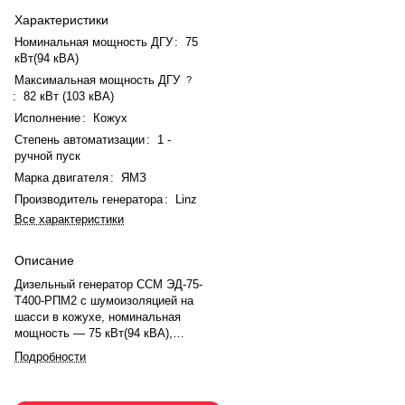
Характеристики
Номинальная мощность ДГУ
:
75
кВт(94 кВА)
Максимальная мощность ДГУ
?
:
82 кВт (103 кВА)
Исполнение
:
Кожух
Степень автоматизации
:
1 -
ручной пуск
Марка двигателя
:
ЯМЗ
Производитель генератора
:
Linz
Все характеристики
Описание
Дизельный генератор ССМ ЭД-75-
Т400-РПМ2 с шумоизоляцией на
шасси в кожухе, номинальная
мощность — 75 кВт(94 кВА),
максимальная — 82 кВт (103
Подробности
кВА). Двигатель ЯМЗ 236М2-48,
v-образное, 6.0-цилиндровый, с
турбонаддувом, механический