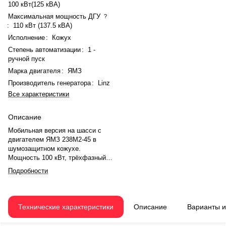
100 кВт(125 кВА)
Максимальная мощность ДГУ
?
:
110 кВт (137.5 кВА)
Исполнение
:
Кожух
Степень автоматизации
:
1 -
ручной пуск
Марка двигателя
:
ЯМЗ
Производитель генератора
:
Linz
Все характеристики
Описание
Мобильная версия на шасси с
двигателем ЯМЗ 238М2-45 в
шумозащитном кожухе.
Мощность 100 кВт, трёхфазный
генератор Linz Pro 22M E/4. Бак
Подробности
на 200 литров, расход топлива
24,1 л/ч. Габариты
4500×1920×2620 мм, вес 2700 кг.
Подходит для передвижных
Технические характеристики
Описание
Варианты 
электростанций.