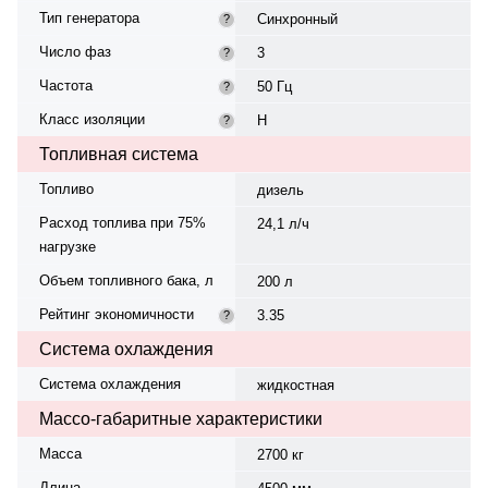
Тип генератора
Синхронный
?
Число фаз
3
?
Частота
50 Гц
?
Класс изоляции
H
?
Топливная система
Топливо
дизель
Расход топлива при 75%
24,1 л/ч
нагрузке
Объем топливного бака, л
200 л
Рейтинг экономичности
3.35
?
Система охлаждения
Система охлаждения
жидкостная
Массо-габаритные характеристики
Масса
2700 кг
Длина