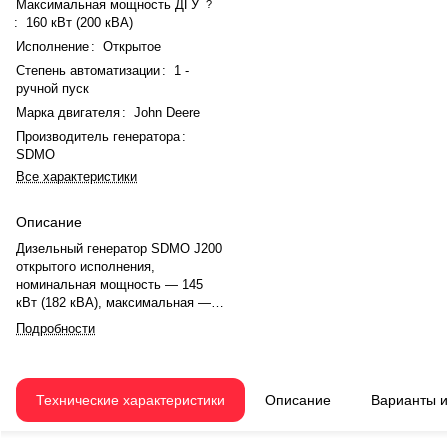
Максимальная мощность ДГУ
?
:
160 кВт (200 кВА)
Исполнение
:
Открытое
Степень автоматизации
:
1 -
ручной пуск
Марка двигателя
:
John Deere
Производитель генератора
:
SDMO
Все характеристики
Описание
Дизельный генератор SDMO J200
открытого исполнения,
номинальная мощность — 145
кВт (182 кВА), максимальная —
160 кВт (200 кВА). Двигатель
Подробности
John Deere 6068HF120-183,
рядный, 6-цилиндровый, с
турбонаддувом и механическим
регулятором. Рабочий объем —
Технические характеристики
Описание
Варианты 
6,72 л, система охлаждения —
жидкостная, объём — 25,8 л,
объём смазки — 31,5 л. Частота