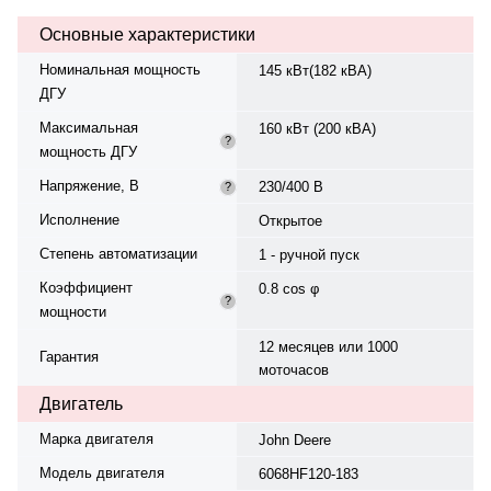
вращения — 1500 об/мин.
Основные характеристики
Генератор SDMO AT01100T,
синхронный, трёхфазный, 230/400
Номинальная мощность
145 кВт(182 кВА)
В, 50 Гц, класс изоляции H.
ДГУ
Топливо — дизель, бак 334 л.
Расход топлива: 40,8 л/ч при
Максимальная
160 кВт (200 кВА)
100% нагрузке, 30,6 л/ч при 75%.
?
мощность ДГУ
Степень защиты IP23. Степень
сжатия — 17:1, расход при 50%
Напряжение, В
230/400 В
?
нагрузке — 20,5 л/ч. Время
автономной работы — 9,9 ч. Вес
Исполнение
Открытое
— 1730 кг, габариты:
Степень автоматизации
2497×1103×1524 мм.
1 - ручной пуск
Производство: Франция, гарантия
Коэффициент
0.8 cos φ
— 12 месяцев или 1000
?
мощности
моточасов.
12 месяцев или 1000
Гарантия
моточасов
Двигатель
Марка двигателя
John Deere
Модель двигателя
6068HF120-183