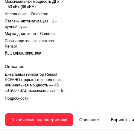
Максимальная мощность ДГУ
?
:
53 кВт (66 кВА)
Исполнение
:
Открытое
Степень автоматизации
:
1 -
ручной пуск
Марка двигателя
:
Cummins
Производитель генератора
:
Rensol
Все характеристики
Описание
Дизельный генератор Rensol
RC66HO открытого исполнения,
номинальная мощность — 48
кВт(60 кВА), максимальная — 53
кВт (66 кВА). Двигатель Cummins
Подробности
4BTA3.9-G2, рядное, 4.0-
цилиндровый, с турбонаддувом,
электронный регулятором
оборотов. Номинальная
Технические характеристики
Описание
Варианты 
мощность двигателя — 58 кВт.
Объём двигателя — 3.9 л.
Система охлаждения —