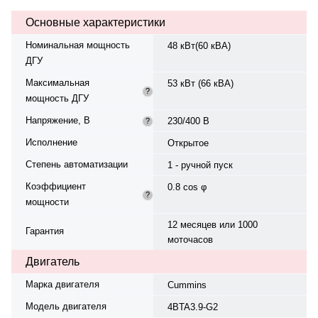
жидкостная, объём — 8.3 л,
Основные характеристики
смазки — 10.9 л. Частота
вращения — 1500 об/мин.
Номинальная мощность
48 кВт(60 кВА)
Генератор синхронный, 3-фазный,
ДГУ
230/400 В, 50 Гц, класс изоляции
H. Расход топлива: 15 л/ч при
Максимальная
53 кВт (66 кВА)
100% нагрузке, 11.6 л/ч при 75%.
?
мощность ДГУ
Панель управления — DSE DSE
6120, степень защиты IP23.
Напряжение, В
230/400 В
?
Степень сжатия — 17.3:1.
Диаметр цилиндра х ход поршня
Исполнение
Открытое
— 102 х 120 мм. Вес — 920 кг,
Степень автоматизации
габариты: 1850×850×1260 мм.
1 - ручной пуск
Производство: Китай, гарантия —
Коэффициент
0.8 cos φ
12 месяцев или 1000 моточасов.
?
мощности
12 месяцев или 1000
Гарантия
моточасов
Двигатель
Марка двигателя
Cummins
Модель двигателя
4BTA3.9-G2