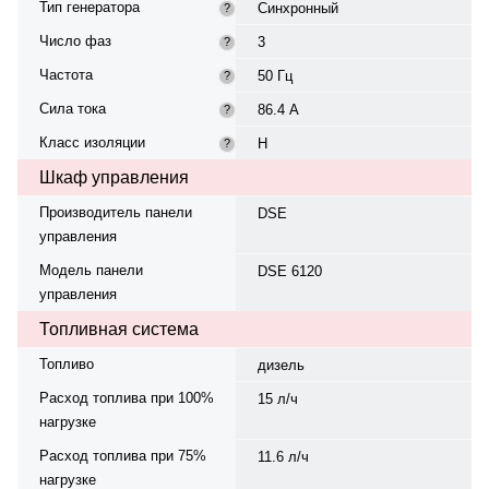
Тип генератора
Синхронный
?
Число фаз
3
?
Частота
50 Гц
?
Сила тока
86.4 А
?
Класс изоляции
H
?
Шкаф управления
Производитель панели
DSE
управления
Модель панели
DSE 6120
управления
Топливная система
Топливо
дизель
Расход топлива при 100%
15 л/ч
нагрузке
Расход топлива при 75%
11.6 л/ч
нагрузке