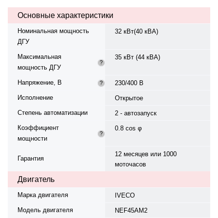
вращения — 1500 об/мин.
Основные характеристики
Генератор синхронный, 3-фазный,
230/400 В, 50 Гц, . Расход
Номинальная мощность
32 кВт(40 кВА)
топлива: 6.5 л/ч при 75%.
ДГУ
степень защиты IP 23. Время
автономной работы при 75%
Максимальная
35 кВт (44 кВА)
мощности — 18.5 ч.
?
мощность ДГУ
Производство: Россия, гарантия
— 12 месяцев или 1000
Напряжение, В
230/400 В
?
моточасов.
Исполнение
Открытое
Степень автоматизации
2 - автозапуск
Коэффициент
0.8 cos φ
?
мощности
12 месяцев или 1000
Гарантия
моточасов
Двигатель
Марка двигателя
IVECO
Модель двигателя
NEF45AM2