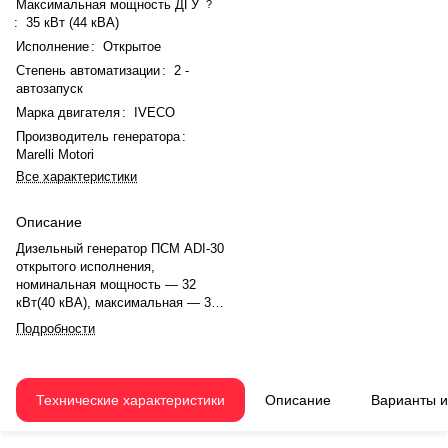
Максимальная мощность ДГУ
?
:
35 кВт (44 кВА)
Исполнение
:
Открытое
Степень автоматизации
:
2 -
автозапуск
Марка двигателя
:
IVECO
Производитель генератора
:
Marelli Motori
Все характеристики
Описание
Дизельный генератор ПСМ ADI-30
открытого исполнения,
номинальная мощность — 32
кВт(40 кВА), максимальная — 35
кВт (44 кВА). Двигатель IVECO
Подробности
NEF45AM2, рядное, 4.0-
цилиндровый, с атмосферная,
механический регулятором
оборотов. Объём двигателя —
Технические характеристики
Описание
Варианты 
4.5 л. Система охлаждения —
жидкостная, объём — 18.5 л,
смазки — 12.8 л. Частота