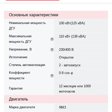
Топливный бак 200 л.
Произведено в России. Габариты
не указаны, вес 1400 кг. Гарантия
Основные характеристики
12 месяцев/1000 моточасов.
Номинальная мощность
100 кВт(125 кВА)
ДГУ
Максимальная
110 кВт (138 кВА)
?
мощность ДГУ
Напряжение, В
230/400 В
?
Исполнение
Открытое
Степень автоматизации
2 - автозапуск
Коэффициент
0.8 cos φ
?
мощности
12 месяцев или 1000
Гарантия
моточасов
Двигатель
Марка двигателя
ЯМЗ