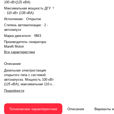
100 кВт(125 кВА)
Максимальная мощность ДГУ
?
:
110 кВт (138 кВА)
Исполнение
:
Открытое
Степень автоматизации
:
2 -
автозапуск
Марка двигателя
:
ЯМЗ
Производитель генератора
:
Marelli Motori
Все характеристики
Описание
Дизельная электростанция
открытого типа с системой
автозапуска. Мощность 100 кВт
(125 кВА), максимальная 110 кВт
(138 кВА). Двигатель ЯМЗ 5348 (4
Подробности
цилиндра, турбонаддув) с
электронным регулятором.
Генератор синхронный Marelli
Motori. Выход 230/400 В, 3 фазы,
Технические характеристики
Описание
Варианты 
50 Гц. Запуск электростартером.