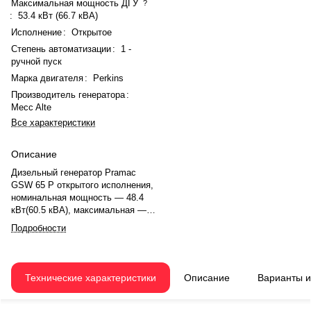
Максимальная мощность ДГУ
?
:
53.4 кВт (66.7 кВА)
Исполнение
:
Открытое
Степень автоматизации
:
1 -
ручной пуск
Марка двигателя
:
Perkins
Производитель генератора
:
Mecc Alte
Все характеристики
Описание
Дизельный генератор Pramac
GSW 65 P открытого исполнения,
номинальная мощность — 48.4
кВт(60.5 кВА), максимальная —
53.4 кВт (66.7 кВА). Двигатель
Подробности
Perkins 1103A-33TG2, рядное, 3.0-
цилиндровый, с турбонаддувом,
электронный регулятором
оборотов. Система охлаждения
Технические характеристики
Описание
Варианты 
— жидкостная. Частота
вращения — 1500 об/мин.
Генератор синхронный, 3-фазный,