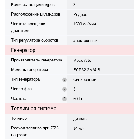
Количество цилиндров
3
Расположение цилиндров
Рядное
Частота вращения
1500 об/мин
двигателя
Тип регулятора оборотов
электронный
Генератор
Производитель генератора
Mecc Alte
Модель генератора
ECP32-2M/4 B
Тип генератора
Синхронный
?
Число фаз
3
?
Частота
50 Гц
?
Топливная система
Топливо
дизель
Расход топлива при 75%
14 л/ч
нагрузке