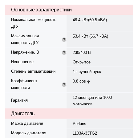
230/400 В, 50 Гц, . Расход
Основные характеристики
топлива: 14 л/ч при 75%.. Время
автономной работы при 75%
Номинальная мощность
48.4 кВт(60.5 кВА)
мощности — 17.1 ч. Уровень
ДГУ
шума — 96 дБ. Вес — 909 кг,
габариты: 2200×1000×1743 мм.
Максимальная
53.4 кВт (66.7 кВА)
Производство: Италия, гарантия
?
мощность ДГУ
— 12 месяцев или 1000
моточасов.
Напряжение, В
230/400 В
?
Исполнение
Открытое
Степень автоматизации
1 - ручной пуск
Коэффициент
0.8 cos φ
?
мощности
12 месяцев или 1000
Гарантия
моточасов
Двигатель
Марка двигателя
Perkins
Модель двигателя
1103A-33TG2