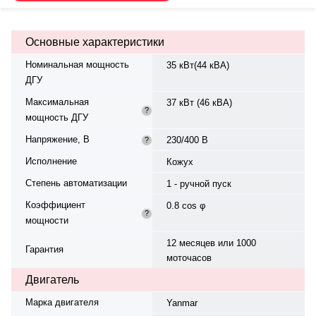
объём — 4.2 л. Частота
вращения — 1500 об/мин.
Генератор синхронный, 3-фазный,
Основные характеристики
230/400 В, 50 Гц, класс изоляции
H. Расход топлива: 10.92 л/ч при
Номинальная мощность
35 кВт(44 кВА)
100% нагрузке, 8.11 л/ч при 75%.
ДГУ
степень защиты IP23. Время
автономной работы при 75%
Максимальная
37 кВт (46 кВА)
мощности — 6.3 ч. Вес — 825 кг,
?
мощность ДГУ
габариты: 2000×920×1310 мм.
Производство: Италия, гарантия
Напряжение, В
230/400 В
?
— 12 месяцев или 1000
моточасов.
Исполнение
Кожух
Степень автоматизации
1 - ручной пуск
Коэффициент
0.8 cos φ
?
мощности
12 месяцев или 1000
Гарантия
моточасов
Двигатель
Марка двигателя
Yanmar