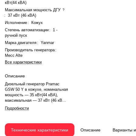
кВт(44 кВА)
Максимальная мощность ДГУ
?
:
37 кВт (46 кВА)
Исполнение
:
Кожух
Степень автоматизации
:
1 -
ручной пуск
Марка двигателя
:
Yanmar
Производитель генератора
:
Mecc Alte
Все характеристики
Описание
Дизельный генератор Pramac
GSW 50 Y в кожухе, номинальная
мощность — 35 кВт(44 кВА),
максимальная — 37 кВт (46 кВА).
Двигатель Yanmar 4TNV98T-
Подробности
GPGE, рядное, 4.0-цилиндровый,
с турбонаддувом, электронный
регулятором оборотов. Объём
двигателя — 3.3 л. Система
Технические характеристики
Описание
Варианты 
охлаждения — жидкостная,