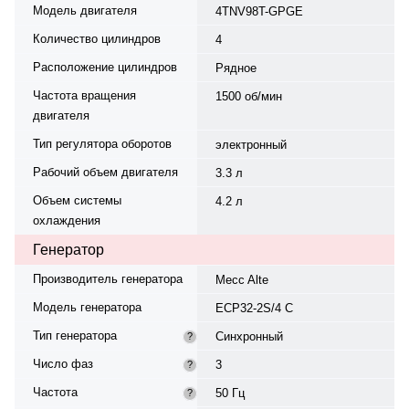
Модель двигателя
4TNV98T-GPGE
Количество цилиндров
4
Расположение цилиндров
Рядное
Частота вращения
1500 об/мин
двигателя
Тип регулятора оборотов
электронный
Рабочий объем двигателя
3.3 л
Объем системы
4.2 л
охлаждения
Генератор
Производитель генератора
Mecc Alte
Модель генератора
ECP32-2S/4 C
Тип генератора
Синхронный
?
Число фаз
3
?
Частота
50 Гц
?