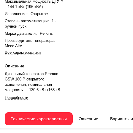
Максимальная мощность ДГУ
?
:
144.1 кВт (196 кВА)
Исполнение
:
Открытое
Степень автоматизации
:
1 -
ручной пуск
Марка двигателя
:
Perkins
Производитель генератора
:
Mecc Alte
Все характеристики
Описание
Дизельный генератор Pramac
GSW 180 P открытого
исполнения, номинальная
мощность — 130.6 кВт (163 кВА),
максимальная — 144.1 кВт (196
Подробности
кВА). Двигатель Perkins 1106D-
E70TAG3, рядный, 6 цилиндров,
турбонаддув, электронный
регулятор. Частота вращения
Технические характеристики
Описание
Варианты 
1500 об/мин. Генератор Mecc Alte
ECO38-1SN/4, синхронный, 50 Гц,
степень защиты IP 23. Расход