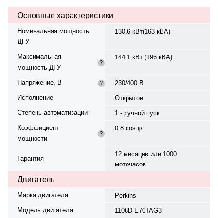
топлива при 75% нагрузке —
Основные характеристики
231.7 л/ч (вероятно, опечатка,
должно быть ~31.7). Топливный
Номинальная мощность
130.6 кВт(163 кВА)
бак — 400 л. Рейтинг
ДГУ
экономичности — 3.0. Вес —
2056 кг, габариты:
Максимальная
144.1 кВт (196 кВА)
2650×1180×2000 мм.
?
мощность ДГУ
Производство: Италия, гарантия
12 мес. или 1000 моточасов.
Напряжение, В
230/400 В
?
Исполнение
Открытое
Степень автоматизации
1 - ручной пуск
Коэффициент
0.8 cos φ
?
мощности
12 месяцев или 1000
Гарантия
моточасов
Двигатель
Марка двигателя
Perkins
Модель двигателя
1106D-E70TAG3