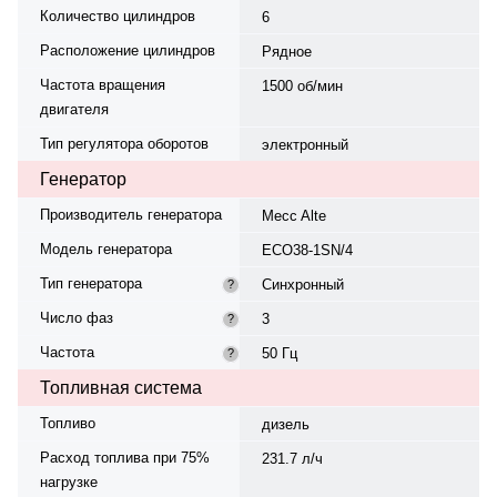
Количество цилиндров
6
Расположение цилиндров
Рядное
Частота вращения
1500 об/мин
двигателя
Тип регулятора оборотов
электронный
Генератор
Производитель генератора
Mecc Alte
Модель генератора
ECO38-1SN/4
Тип генератора
Синхронный
?
Число фаз
3
?
Частота
50 Гц
?
Топливная система
Топливо
дизель
Расход топлива при 75%
231.7 л/ч
нагрузке